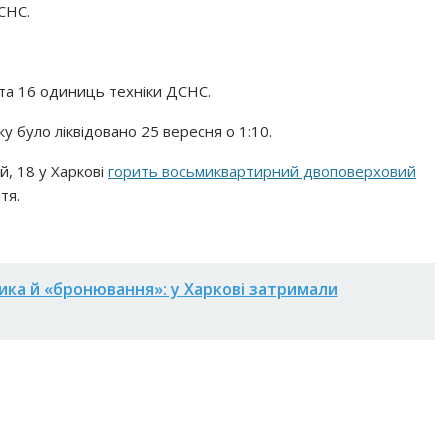
СНС.
 та 16 одиниць техніки ДСНС.
 було ліквідовано 25 вересня о 1:10.
й, 18 у Харкові
горить восьмиквартирний двоповерховий
тя.
ка й «бронювання»: у Харкові затримали