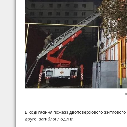
В ході гасіння пожежі двоповерхового житлового 
другої загиблої людини.