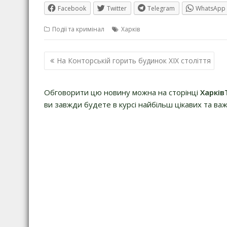
Facebook
Twitter
Telegram
WhatsApp
Події та кримінал
Харків
Навігація
На Конторській горить будинок XIX століття
записів
Обговорити цю новину можна на сторінці
Харків
ви завжди будете в курсі найбільш цікавих та важ