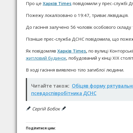
Про це
Харків Times
повідомили у прес-службі Д
Пожежу локалізовано о 19:47, триває ліквідація.
До гасіння залучено 56 чоловік особового складу
Пізніше прес-служба ДСНС повідомила, що пожежу
Як повідомляв
Харків Times
,
по вулиці Конторські
житловий будинок
, побудований у кінці XIX століт
В ході гасіння виявлено тіло загиблої людини.
Читайте також:
Обіцяв форму рятувальни
псевдоспівробітника ДСНС
Сергій Бобок
Поділитися цим: