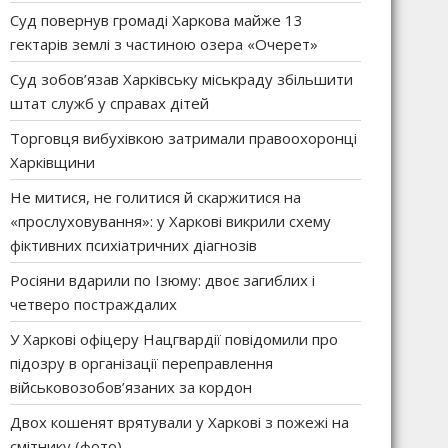
Суд повернув громаді Харкова майже 13
гектарів землі з частиною озера «Очерет»
Суд зобов’язав Харківську міськраду збільшити
штат служб у справах дітей
Торговця вибухівкою затримали правоохоронці
Харківщини
Не митися, не голитися й скаржитися на
«прослуховування»: у Харкові викрили схему
фіктивних психіатричних діагнозів
Росіяни вдарили по Ізюму: двоє загиблих і
четверо постраждалих
У Харкові офіцеру Нацгвардії повідомили про
підозру в організації переправлення
військовозобов’язаних за кордон
Двох кошенят врятували у Харкові з пожежі на
смітнику (фото)