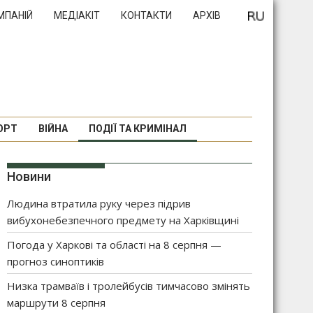
МПАНІЙ
МЕДІАКІТ
КОНТАКТИ
АРХІВ
ОРТ
ВІЙНА
ПОДІЇ ТА КРИМІНАЛ
Новини
Людина втратила руку через підрив
вибухонебезпечного предмету на Харківщині
Погода у Харкові та області на 8 серпня —
прогноз синоптиків
Низка трамваїв і тролейбусів тимчасово змінять
маршрути 8 серпня