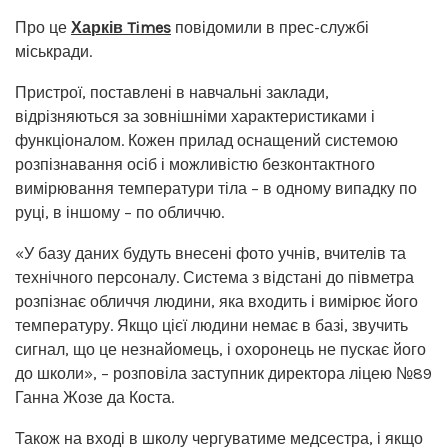
Про це
Харків Times
повідомили в прес-службі
міськради.
Пристрої, поставлені в навчальні заклади,
відрізняються за зовнішніми характеристиками і
функціоналом. Кожен прилад оснащений системою
розпізнавання осіб і можливістю безконтактного
вимірювання температури тіла – в одному випадку по
руці, в іншому – по обличчю.
«У базу даних будуть внесені фото учнів, вчителів та
технічного персоналу. Система з відстані до півметра
розпізнає обличчя людини, яка входить і вимірює його
температуру. Якщо цієї людини немає в базі, звучить
сигнал, що це незнайомець, і охоронець не пускає його
до школи», – розповіла заступник директора ліцею №89
Ганна Жозе да Коста.
Також на вході в школу чергуватиме медсестра, і якщо