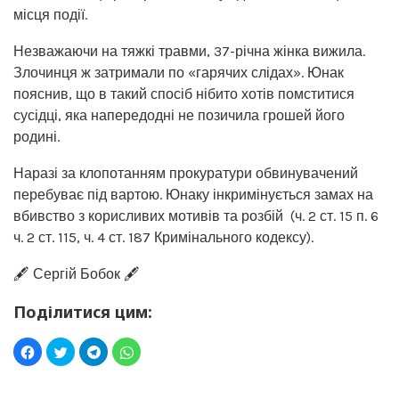
місця події.
Незважаючи на тяжкі травми, 37-річна жінка вижила.
Злочинця ж затримали по «гарячих слідах». Юнак
пояснив, що в такий спосіб нібито хотів помститися
сусідці, яка напередодні не позичила грошей його
родині.
Наразі за клопотанням прокуратури обвинувачений
перебуває під вартою. Юнаку інкримінується замах на
вбивство з корисливих мотивів та розбій (ч. 2 ст. 15 п. 6
ч. 2 ст. 115, ч. 4 ст. 187 Кримінального кодексу).
🖋️ Сергій Бобок 🖋️
Поділитися цим: