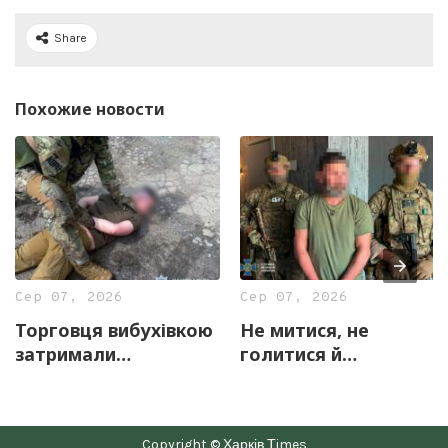
Share
Похожие новости
Сер 07, 2026
Сер 07, 2026
Торговця вибухівкою
Не митися, не
затримали
голитися й
правоохоронці
скаржитися на
Харківщини
«прослуховування»:
у Харкові викрили
Copyright © Харків Тimes