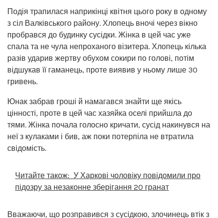
Подія трапилася наприкінці квітня цього року в одному
з сіл Валківського району. Хлопець вночі через вікно
пробрався до будинку сусідки. Жінка в цей час уже
спала та не чула непроханого візитера. Хлопець кілька
разів ударив жертву обухом сокири по голові, потім
відшукав її гаманець, проте виявив у ньому лише 30
гривень.
Юнак забрав гроші й намагався знайти ще якісь
цінності, проте в цей час хазяйка оселі прийшла до
тями. Жінка почала голосно кричати, сусід накинувся на
неї з кулаками і бив, аж поки потерпіла не втратила
свідомість.
Читайте також:
У Харкові чоловіку повідомили про
підозру за незаконне зберігання 20 гранат
Вважаючи, що розправився з сусідкою, злочинець втік з