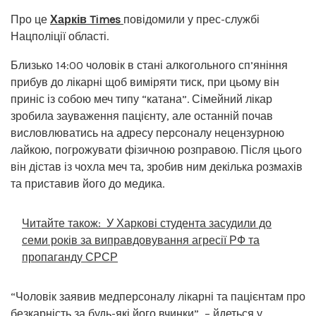
Про це
Харків Times
повідомили у прес-службі
Нацполіції області.
Близько 14:00 чоловік в стані алкогольного сп’яніння
прибув до лікарні щоб виміряти тиск, при цьому він
приніс із собою меч типу “катана”. Сімейний лікар
зробила зауваження пацієнту, але останній почав
висловлюватись на адресу персоналу нецензурною
лайкою, погрожувати фізичною розправою. Після цього
він дістав із чохла меч та, зробив ним декілька розмахів
та приставив його до медика.
Читайте також:
У Харкові студента засудили до
семи років за виправдовування агресії РФ та
пропаганду СРСР
“Чоловік заявив медперсоналу лікарні та пацієнтам про
безкарність за будь-які його вчинки”, – йдеться у