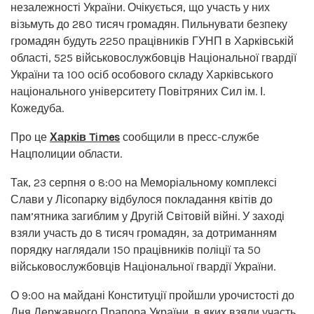
незалежності України. Очікується, що участь у них
візьмуть до 280 тисяч громадян. Пильнувати безпеку
громадян будуть 2250 працівників ГУНП в Харківській
області, 525 військовослужбовців Національної гвардії
України та 100 осіб особового складу Харківського
національного університету Повітряних Сил ім. І.
Кожедуба.
Про це
Харків Times
сообщили в пресс-службе
Нацполиции области.
Так, 23 серпня о 8:00 на Меморіальному комплексі
Слави у Лісопарку відбулося покладання квітів до
пам’ятника загиблим у Другій Світовій війні. У заході
взяли участь до 8 тисяч громадян, за дотриманням
порядку наглядали 150 працівників поліції та 50
військовослужбовців Національної гвардії України.
О 9:00 на майдані Конституції пройшли урочистості до
Дня Державного Прапора України, в яких взяли участь