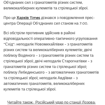
Об’єднаних сил з гранатометів різних систем,
великокаліберних кулеметів та стрілецької зброї.
Про це
Харків Times
дізнався з повідомлення прес-
центра Операції Об’єднаних сил станом на 7:00.
Всі обстріли противник здійснив в районі
відповідальності оперативно-тактичного угруповання
“Схід”: неподалік Новомихайлівки – з гранатометів
різних систем та великокаліберних кулеметів; двічі
поблизу Водяного – з гранатометів різних систем та
стрілецької зброї; двічі неподалік Старогнатівки – з
гранатометів різних систем та стрілецької зброї;
поблизу Лебединського – з автоматичних гранатометів
та стрілецької зброї; неподалік Авдіївки – з
автоматичних гранатометів, великокаліберних
кулеметів та стрілецької зброї.
Читайте також:
Російський удар по станції Лозова: