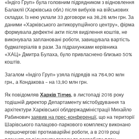
«Індіго Груп» була головним підрядником з відновлення
Балаклії (Харківська обл.) після вибухів на військових
складах. Із нею уклали 33 договори на 38,28 млн грн. За
даними «Харківського антикорупційного центру», фірма
формувала дефектні акти після виділення коштів, не
виконувала заплановані роботи, завищувала вартість
будматеріалів в рази. За підрахунками керівника
«ХАЦ» Дмитра Булаха, було привласнено близько 50%
коштів.
Загалом «Індіго Груп» узяла підрядів на 784,90 млн
грн., а Кондакова – на 13,90 млн грн.
Як повідомляв
Харків Times
, в листопаді 2018 року
тодішній директор Департаменту містобудування та
архітектури Харківської облдержадміністрації Михайло
Рабинович
заявив на прес-конференції
, що на території
Шарівського палацово-паркового комплексу виконано
першочергові протиаварійні роботи, а в 2019 році