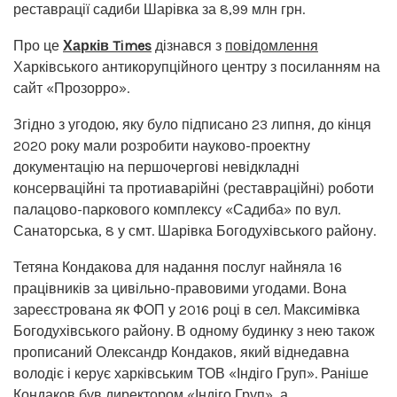
реставрації садиби Шарівка за 8,99 млн грн.
Про це
Харків Times
дізнався з
повідомлення
Харківського антикорупційного центру з посиланням на
сайт «Прозорро».
Згідно з угодою, яку було підписано 23 липня, до кінця
2020 року мали розробити науково-проектну
документацію на першочергові невідкладні
консерваційні та протиаварійні (реставраційні) роботи
палацово-паркового комплексу «Садиба» по вул.
Санаторська, 8 у смт. Шарівка Богодухівського району.
Тетяна Кондакова для надання послуг найняла 16
працівників за цивільно-правовими угодами. Вона
зареєстрована як ФОП у 2016 році в сел. Максимівка
Богодухівського району. В одному будинку з нею також
прописаний Олександр Кондаков, який віднедавна
володіє і керує харківським ТОВ «Індіго Груп». Раніше
Кондаков був директором «Індіго Груп», а