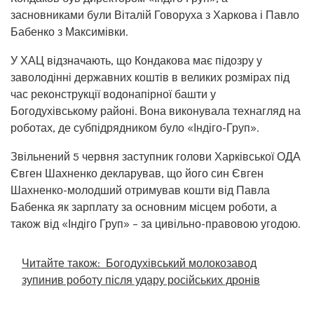
засновниками були Віталій Говоруха з Харкова і Павло
Бабенко з Максимівки.
У ХАЦ відзначають, що Кондакова має підозру у
заволодінні державних коштів в великих розмірах під
час реконструкції водонапірної башти у
Богодухівському районі. Вона виконувала технагляд на
роботах, де субпідрядником було «Індіго-Груп».
Звільнений 5 червня заступник голови Харківської ОДА
Євген Шахненко декларував, що його син Євген
Шахненко-молодший отримував кошти від Павла
Бабенка як зарплату за основним місцем роботи, а
також від «Індіго Груп» – за цивільно-правовою угодою.
Читайте також:
Богодухівський молокозавод
зупинив роботу після удару російських дронів