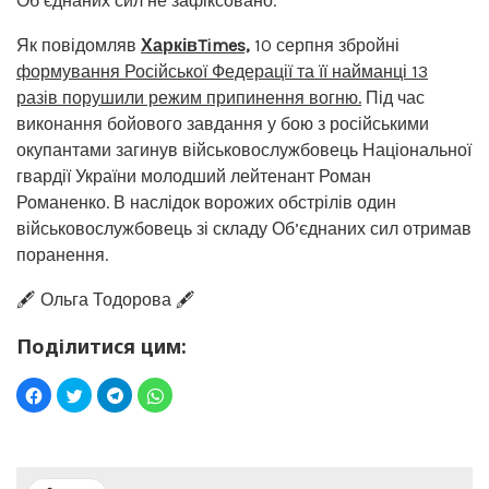
Об’єднаних сил не зафіксовано.
Як повідомляв
ХарківTimes,
10 серпня збройні
формування Російської Федерації та її найманці 13
разів порушили режим припинення вогню.
Під час
виконання бойового завдання у бою з російськими
окупантами загинув військовослужбовець Національної
гвардії України молодший лейтенант Роман
Романенко. В наслідок ворожих обстрілів один
військовослужбовець зі складу Об’єднаних сил отримав
поранення.
🖋️ Ольга Тодорова 🖋️
Поділитися цим: