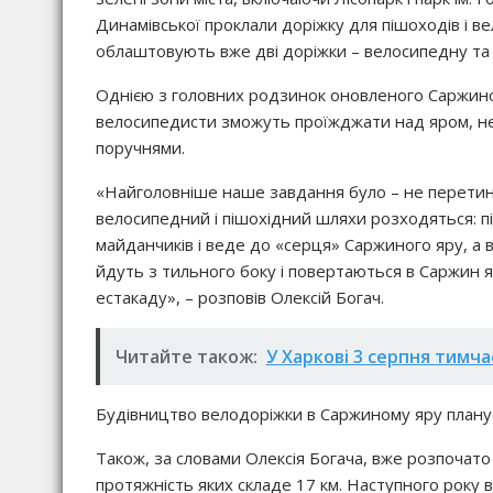
Динамівської проклали доріжку для пішоходів і ве
облаштовують вже дві доріжки – велосипедну та 
Однією з головних родзинок оновленого Саржиног
велосипедисти зможуть проїжджати над яром, н
поручнями.
«Найголовніше наше завдання було – не перетина
велосипедний і пішохідний шляхи розходяться: 
майданчиків і веде до «серця» Саржиного яру, а
йдуть з тильного боку і повертаються в Саржин я
естакаду», – розповів Олексій Богач.
Читайте також:
У Харкові 3 серпня тимч
Будівництво велодоріжки в Саржиному яру плану
Також, за словами Олексія Богача, вже розпочато
протяжність яких складе 17 км. Наступного року 