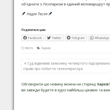
об’єднати з Лісопарком в єдиний веломаршрут пр
Надія Тесля
Поділитися цим:
Facebook
Twitter
Telegram
WhatsApp
Місто
Харків
Навігація
Суд відмовив захиснику четвертого підозрювано
записів
справі про побиття телеоператора
Обговорити цю новину можна на сторінці
Харків
ви завжди будете в курсі найбільш цікавих та важ