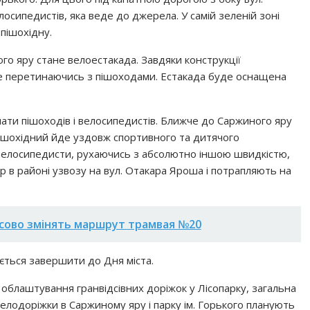
лосипедистів, яка веде до джерела. У самій зеленій зоні
пішохідну.
о яру стане велоестакада. Завдяки конструкції
е перетинаючись з пішоходами. Естакада буде оснащена
ти пішоходів і велосипедистів. Ближче до Саржиного яру
пішохідний йде уздовж спортивного та дитячого
 велосипедисти, рухаючись з абсолютно іншою швидкістю,
р в районі узвозу на вул. Отакара Яроша і потрапляють на
асово змінять маршрут трамвая №20
ється завершити до Дня міста.
 облаштування гранвідсівних доріжок у Лісопарку, загальна
велодоріжки в Саржиному яру і парку ім. Горького планують