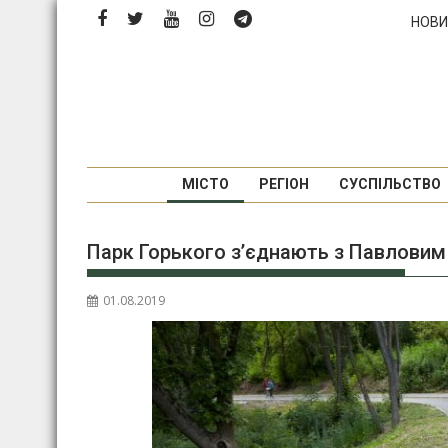
Перейти
НОВИ
до
вмісту
МІСТО
РЕГІОН
СУСПІЛЬСТВО
Парк Горького з’єднають з Павлови
01.08.2019