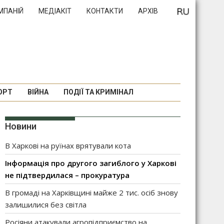
МПАНІЙ
МЕДІАКІТ
КОНТАКТИ
АРХІВ
ОРТ
ВІЙНА
ПОДІЇ ТА КРИМІНАЛ
Новини
В Харкові на руїнах врятували кота
Інформація про другого загиблого у Харкові
не підтвердилася – прокуратура
В громаді на Харківщині майже 2 тис. осіб знову
залишилися без світла
Росіяни атакували агропідприємство на