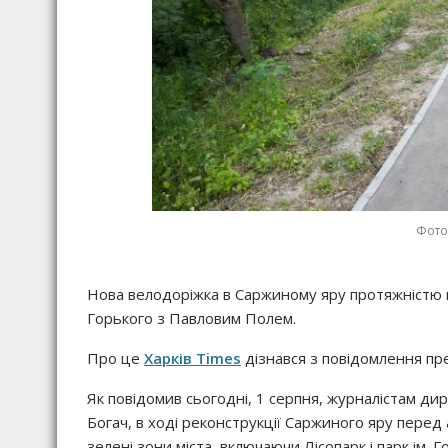
Фото:
Нова велодоріжка в Саржиному яру протяжністю в 
Горького з Павловим Полем.
Про це
Харків Times
дізнався з повідомлення пр
Як повідомив сьогодні, 1 серпня, журналістам д
Богач, в ході реконструкції Саржиного яру перед
зелені зони міста, включаючи Лісопарк і парк ім. 