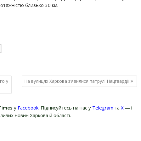
отяжністю близько 30 км.
го у
На вулицях Харкова з’явилися патрулі Нацгвардії
Times
у
Facebook
. Підписуйтесь на нас у
Telegram
та
Х
— і
ливих новин Харкова й області.