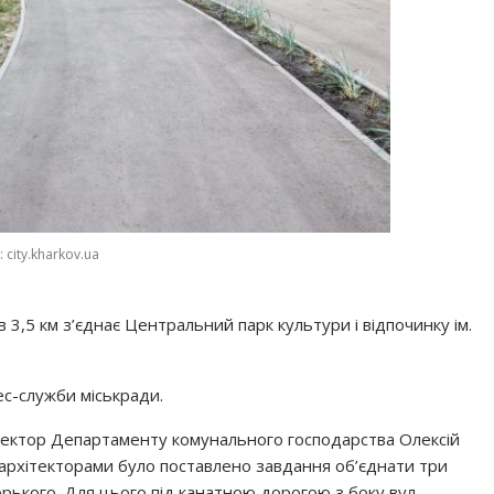
 city.kharkov.ua
3,5 км з’єднає Центральний парк культури і відпочинку ім.
ес-служби міськради.
иректор Департаменту комунального господарства Олексій
 архітекторами було поставлено завдання об’єднати три
Горького. Для цього під канатною дорогою з боку вул.