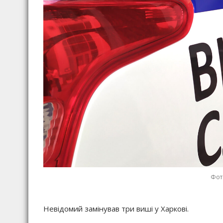
Фот
Невідомий замінував три виші у Харкові.