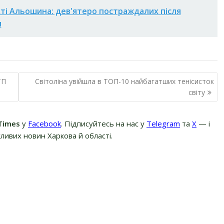
кті Альошина: дев'ятеро постраждалих після
и
ТП
Світоліна увійшла в ТОП-10 найбагатших тенісисток
світу
Times
у
Facebook
. Підписуйтесь на нас у
Telegram
та
Х
— і
ливих новин Харкова й області.