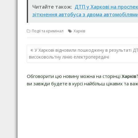
Читайте також:
ДТП у Харкові на проспе
зіткнення автобуса з двома автомобілям
Події та кримінал
Харків
Навігація
У Харкові відновили пошкоджену в результаті Д
записів
високовольтну лінію електропередачі
Обговорити цю новину можна на сторінці
Харків
ви завжди будете в курсі найбільш цікавих та важ