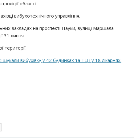
цполіції області.
ахівці вибухотехнічного управління.
ьних закладах на проспекті Науки, вулиці Маршала
ї 31 липня.
ї території.
кі шукали вибухівку у 42 будинках та ТЦ і у 18 лікарнях.