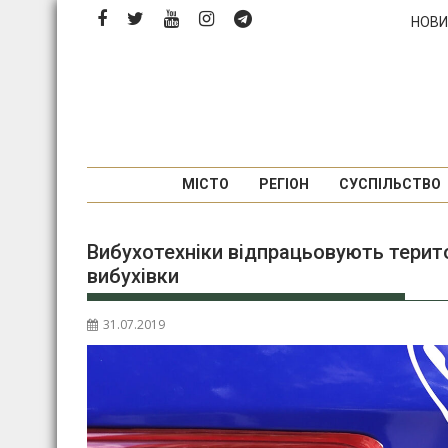
Перейти
НОВИ
до
вмісту
МІСТО
РЕГІОН
СУСПІЛЬСТВО
Вибухотехніки відпрацьовують терито
вибухівки
31.07.2019