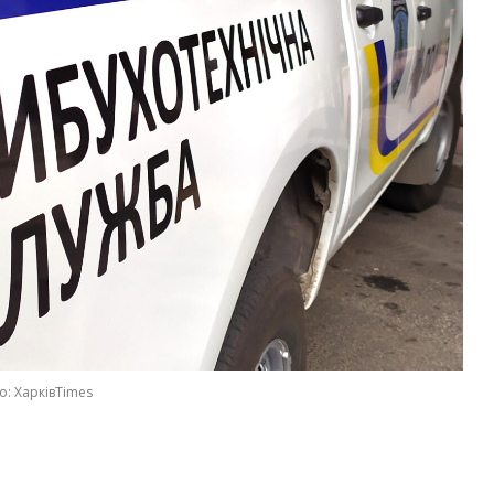
о: ХарківTimes