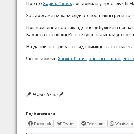
Про це
Харків Times
повідомили у прес-службі На
За адресами виїхали слідчо-оперативні групи та ф
Повідомлення про закладення вибухівки в навчал
Бажанова та площі Конституції надійшли до поліці
На даний час триває огляд приміщень та прилегло
Як повідомляв
Харків Times
,
харківські поліцейсь
Надія Тесля
Поділитися цим:
Facebook
Twitter
Telegram
WhatsApp