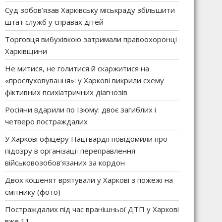
Суд зобов’язав Харківську міськраду збільшити
штат служб у справах дітей
Торговця вибухівкою затримали правоохоронці
Харківщини
Не митися, не голитися й скаржитися на
«прослуховування»: у Харкові викрили схему
фіктивних психіатричних діагнозів
Росіяни вдарили по Ізюму: двоє загиблих і
четверо постраждалих
У Харкові офіцеру Нацгвардії повідомили про
підозру в організації переправлення
військовозобов’язаних за кордон
Двох кошенят врятували у Харкові з пожежі на
смітнику (фото)
Постраждалих під час вранішньої ДТП у Харкові
вже 11