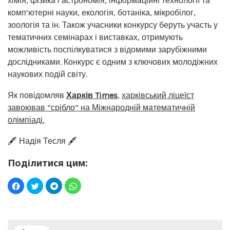
хімія, фізика і астрономія, інформаційні технології та
комп’ютерні науки, екологія, ботаніка, мікробілог,
зоологія та ін. Також учасники конкурсу беруть участь у
тематичних семінарах і виставках, отримують
можливість поспілкуватися з відомими зарубіжними
дослідниками. Конкурс є одним з ключових молодіжних
наукових подій світу.
Як повідомляв
Харків Times
,
харківський ліцеїст
завоював “срібло” на Міжнародній математичній
олімпіаді.
🖋️ Надія Тесля 🖋️
Поділитися цим: