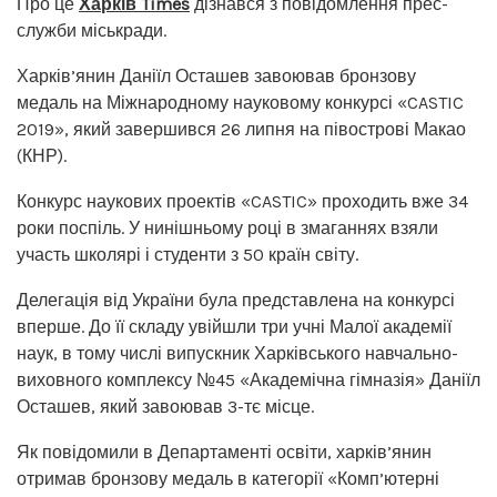
Про це
Харків Times
дізнався з повідомлення прес-
служби міськради.
Харків’янин Даніїл Осташев завоював бронзову
медаль на Міжнародному науковому конкурсі «CASTIC
2019», який завершився 26 липня на півострові Макао
(КНР).
Конкурс наукових проектів «CASTIC» проходить вже 34
роки поспіль. У нинішньому році в змаганнях взяли
участь школярі і студенти з 50 країн світу.
Делегація від України була представлена ​​на конкурсі
вперше. До її складу увійшли три учні Малої академії
наук, в тому числі випускник Харківського навчально-
виховного комплексу №45 «Академічна гімназія» Даніїл
Осташев, який завоював 3-тє місце.
Як повідомили в Департаменті освіти, харків’янин
отримав бронзову медаль в категорії «Комп’ютерні