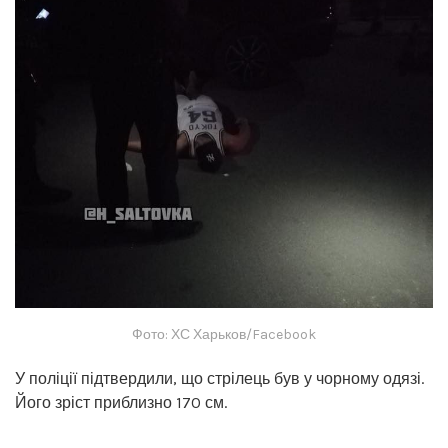
Фото: ХС Харьков/Facebook
У поліції підтвердили, що стрілець був у чорному одязі.
Його зріст приблизно 170 см.