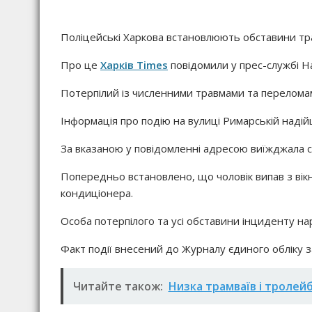
Поліцейські Харкова встановлюють обставини тра
Про це
Харків Times
повідомили у прес-службі На
Потерпілий із численними травмами та переломами
Інформація про подію на вулиці Римарській надійш
За вказаною у повідомленні адресою виїжджала сл
Попередньо встановлено, що чоловік випав з вік
кондиціонера.
Особа потерпілого та усі обставини інциденту нар
Факт події внесений до Журналу єдиного обліку з
Читайте також:
Низка трамваїв і тролей