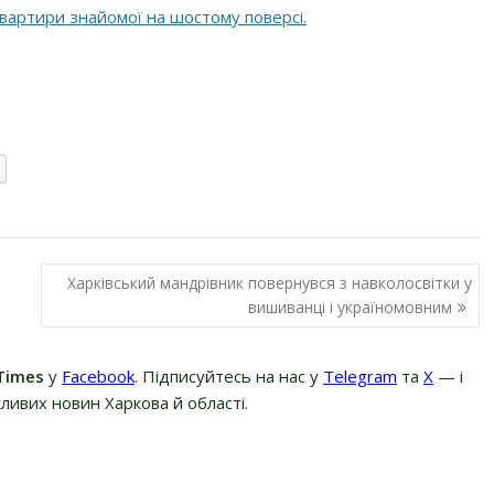
 квартири знайомої на шостому поверсі.
Харківський мандрівник повернувся з навколосвітки у
вишиванці і україномовним
Times
у
Facebook
. Підписуйтесь на нас у
Telegram
та
Х
— і
ливих новин Харкова й області.