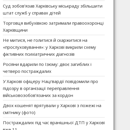
Суд зобов’язав Харківську міськраду збільшити
штат служб у справах дітей
Торговця вибухівкою затримали правоохоронці
Харківщини
Не митися, не голитися й скаржитися на
«прослуховування»: у Харкові викрили схему
фіктивних психіатричних діагнозів
Росіяни вдарили по Ізюму: двоє загиблих і
четверо постраждалих
У Харкові офіцеру Нацгвардії повідомили про
підозру в організації переправлення
військовозобов’язаних за кордон
Двох кошенят врятували у Харкові з пожежі на
смітнику (фото)
Постраждалих під час вранішньої ДТП у Харкові
вже 11