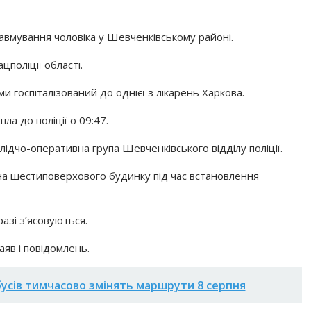
вмування чоловіка у Шевченківському районі.
цполіції області.
 госпіталізований до однієї з лікарень Харкова.
ла до поліції о 09:47.
ідчо-оперативна група Шевченківського відділу поліції.
на шестиповерхового будинку під час встановлення
азі з’ясовуються.
аяв і повідомлень.
бусів тимчасово змінять маршрути 8 серпня