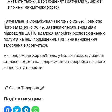
Читайте також:
Двох кошенят врятували у Харкові
з пожежі на смітнику (фото)
Рятувальники локалізували вогонь о 02:39. Повністю
його загасили о 06:49. Завдяки оперативним діям
підрозділів ДСНС вдалося запобігти розповсюдженню
полум’я на інші приміщення. Причина виникнення
загоряння з’ясовується.
Як повідомляв
ХарківTimes,
у Балаклійському районі
сталася пожежа на підприємстві з переробки газового
конденсату та нафти.
🖋️ Ольга Тодорова 🖋️
Поділитися цим: