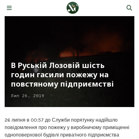
В Руській Лозовій шість
годин гасили пожежу на
повстяному підприємстві
Лип 26, 2019
26 липня в 00:57 до Служби порятунку надійшло
повідомлення про пожежу у виробничому приміщенні
одноповерхової будівлі приватного підприємства