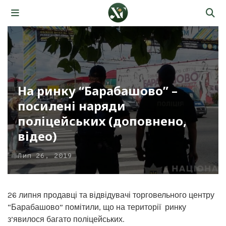
На ринку “Барабашово” –
посилені наряди
поліцейських (доповнено,
відео)
Лип 26, 2019
26 липня продавці та відвідувачі торговельного центру
“Барабашово” помітили, що на території ринку
з’явилося багато поліцейських.