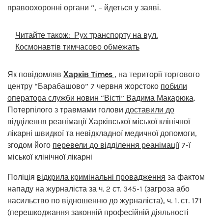
правоохоронні органи “, – йдеться у заяві.
Читайте також:
Рух транспорту на вул.
Космонавтів тимчасово обмежать
Як повідомляв
Харків Times
, на території торгового
центру “Барабашово” 7 червня жорстоко
побили
оператора служби новин “Вісті” Вадима Макарюка
.
Потерпілого з травмами голови
доставили до
відділення реанімації
Харківської міської клінічної
лікарні швидкої та невідкладної медичної допомоги,
згодом його
перевели до відділення реанімації
7-ї
міської клінічної лікарні
Поліція
відкрила кримінальні провадження
за фактом
нападу на журналіста за ч. 2 ст. 345-1 (загроза або
насильство по відношенню до журналіста), ч. 1. ст. 171
(перешкоджання законній професійній діяльності