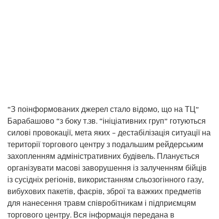
“З поінформованих джерел стало відомо, що на ТЦ”
Барабашово “з боку т.зв. “ініціативних груп” готуються
силові провокації, мета яких – дестабілізація ситуації на
території торгового центру з подальшим рейдерським
захопленням адміністративних будівель. Планується
організувати масові заворушення із залученням бійців
із сусідніх регіонів, використанням сльозогінного газу,
вибухових пакетів, фаєрів, зброї та важких предметів
для нанесення травм співробітникам і підприємцям
торгового центру. Вся інформація передана в