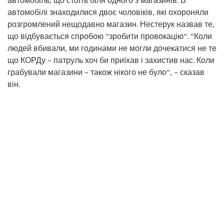
автомобіль, що стоїть біля одного з магазинів. В
автомобілі знаходилися двоє чоловіків, які охороняли
розгромлений нещодавно магазин. Нестерук назвав те,
що відбувається спробою “зробити провокацію”. “Коли
людей вбивали, ми годинами не могли дочекатися не те
що КОРДу – патруль хоч би приїхав і захистив нас. Коли
грабували магазини – також нікого не було”, – сказав
він.