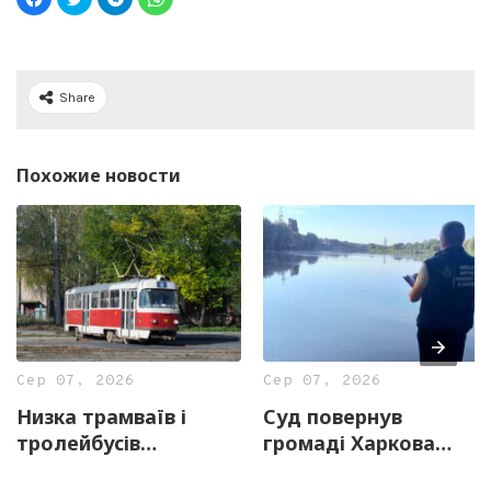
Share
Похожие новости
Сер 07, 2026
Сер 07, 2026
Низка трамваїв і
Суд повернув
тролейбусів
громаді Харкова
тимчасово змінять
майже 13 гектарів