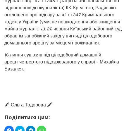
журналістів) і ч.2 ст.345-1 (загроза або насильство по
відношенню до журналіста) КК. Крім того, Радченко
оголошено про підозру за ч.1 ст.347 Кримінального
кодексу України (умисне пошкодження або знищення
майна журналіста). 26 червня
Київський районний суд
обрав їм запобіжний захід
у вигляді цілодобового
домашнього арешту за місцем проживання.
16 липня
суд взяв під цілодобовий домашній
арешт
четвертого підозрюваного у справі – Михайла
Базалея.
🖋️ Ольга Тодорова 🖋️
Поділитися цим: