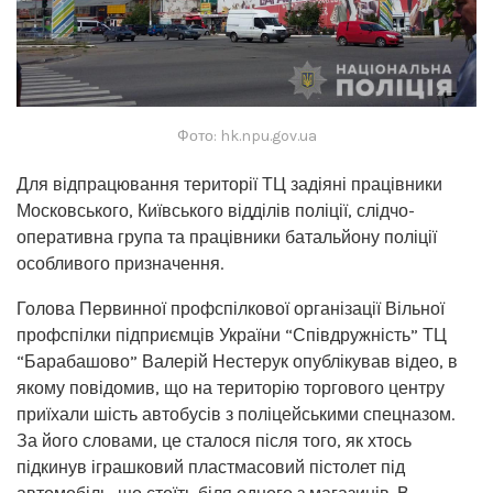
Фото: hk.npu.gov.ua
Для відпрацювання території ТЦ задіяні працівники
Московського, Київського відділів поліції, слідчо-
оперативна група та працівники батальйону поліції
особливого призначення.
Голова Первинної профспілкової організації Вільної
профспілки підприємців України “Співдружність” ТЦ
“Барабашово” Валерій Нестерук опублікував відео, в
якому повідомив, що на територію торгового центру
приїхали шість автобусів з поліцейськими спецназом.
За його словами, це сталося після того, як хтось
підкинув іграшковий пластмасовий пістолет під