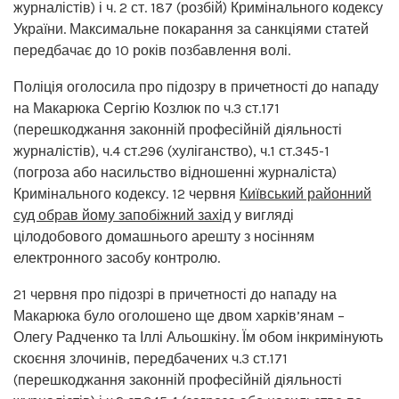
журналістів) і ч. 2 ст. 187 (розбій) Кримінального кодексу
України. Максимальне покарання за санкціями статей
передбачає до 10 років позбавлення волі.
Поліція оголосила про підозру в причетності до нападу
на Макарюка Сергію Козлюк по ч.3 ст.171
(перешкоджання законній професійній діяльності
журналістів), ч.4 ст.296 (хуліганство), ч.1 ст.345-1
(погроза або насильство відношенні журналіста)
Кримінального кодексу. 12 червня
Київський районний
суд обрав йому запобіжний захід
у вигляді
цілодобового домашнього арешту з носінням
електронного засобу контролю.
21 червня про підозрі в причетності до нападу на
Макарюка було оголошено ще двом харків’янам –
Олегу Радченко та Іллі Альошкіну. Їм обом інкримінують
скоєння злочинів, передбачених ч.3 ст.171
(перешкоджання законній професійній діяльності