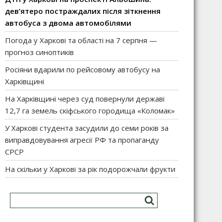
дев’ятеро постраждалих після зіткнення
автобуса з двома автомобілями
Погода у Харкові та області на 7 серпня —
прогноз синоптиків
Росіяни вдарили по рейсовому автобусу на
Харківщині
На Харківщині через суд повернули державі
12,7 га земель скіфського городища «Коломак»
У Харкові студента засудили до семи років за
виправдовування агресії РФ та пропаганду
СРСР
На скільки у Харкові за рік подорожчали фрукти