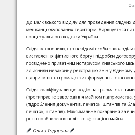
Фот
До Валківського відділу для проведення слідчих д
мешканці окупованих територій. Вирішується пит
процесуального кодексу України.
Слідчі встановили, що невідомі особи заволоділ
виставлення фіктивного боргу і підробки догово
посвідчено приватним нотаріусом Київського місь
здійснили незаконну реєстрацію змін у Єдиному 
підприємців та громадських формувань стосовно 
Слідчі кваліфікували цю подію за трьома статтями 
(протиправне заволодіння майном підприємства, уст
(підроблення документів, печаток, штампів та бл
печаток, штампів). Максимальне покарання за вч
років позбавлення волі з конфіскацією майна.
Ольга Тодорова