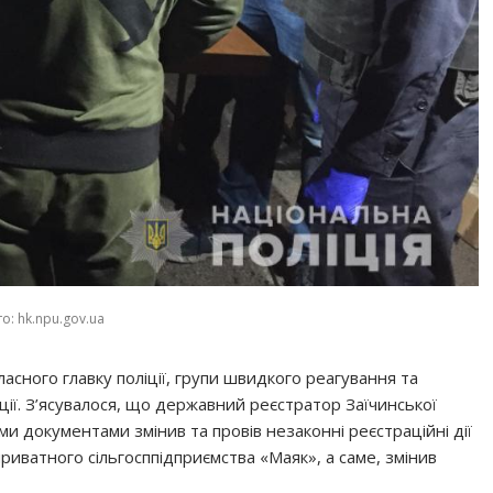
о: hk.npu.gov.ua
асного главку поліції, групи швидкого реагування та
іції. З’ясувалося, що державний реєстратор Заїчинської
ми документами змінив та провів незаконні реєстраційні дії
иватного сільгосппідприємства «Маяк», а саме, змінив