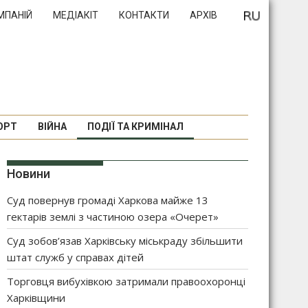
МПАНІЙ
МЕДІАКІТ
КОНТАКТИ
АРХІВ
ОРТ
ВІЙНА
ПОДІЇ ТА КРИМІНАЛ
Новини
Суд повернув громаді Харкова майже 13
гектарів землі з частиною озера «Очерет»
Суд зобов’язав Харківську міськраду збільшити
штат служб у справах дітей
Торговця вибухівкою затримали правоохоронці
Харківщини