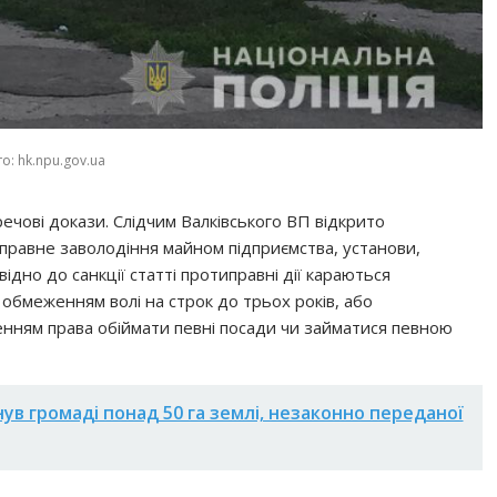
о: hk.npu.gov.ua
речові докази. Слідчим Валківського ВП відкрито
иправне заволодіння майном підприємства, установи,
відно до санкції статті протиправні дії караються
обмеженням волі на строк до трьох років, або
ленням права обіймати певні посади чи займатися певною
ув громаді понад 50 га землі, незаконно переданої