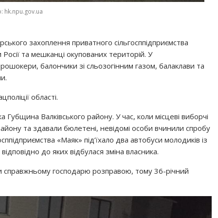
: hk.npu.gov.ua
ерського захоплення приватного сільгосппідприємства
 Росії та мешканці окупованих територій. У
ошокери, балончики зі сльозогінним газом, балаклави та
и.
цполіції області.
ка Губщина Валківського району. У час, коли місцеві виборчі
 району та здавали бюлетені, невідомі особи вчинили спробу
сппідприємства «Маяк» під’їхало два автобуси молодиків із
ідповідно до яких відбулася зміна власника.
и справжньому господарю розправою, тому 36-річний