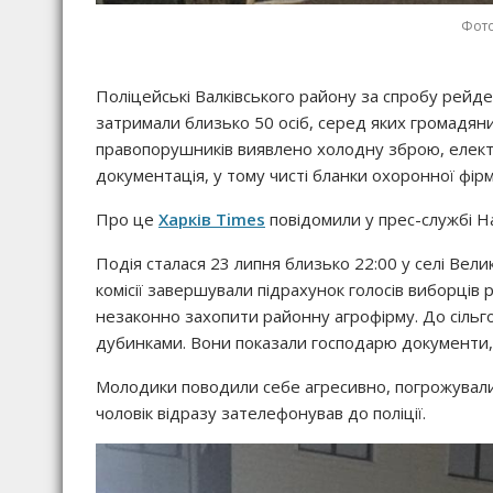
Фото
Поліцейські Валківського району за спробу рейд
затримали близько 50 осіб, серед яких громадяни
правопорушників виявлено холодну зброю, електр
документація, у тому чисті бланки охоронної фірм
Про це
Харків Times
повідомили у прес-службі На
Подія сталася 23 липня близько 22:00 у селі Вели
комісії завершували підрахунок голосів виборців
незаконно захопити районну агрофірму. До сільго
дубинками. Вони показали господарю документи, в
Молодики поводили себе агресивно, погрожувал
чоловік відразу зателефонував до поліції.