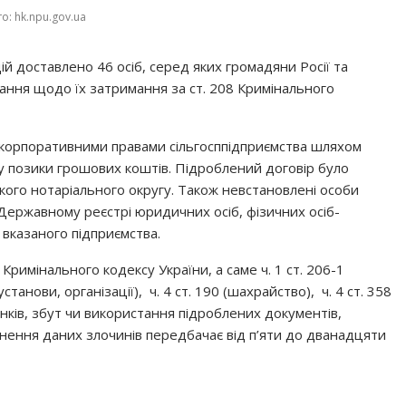
о: hk.npu.gov.ua
ій доставлено 46 осіб, серед яких громадяни Росії та
ання щодо їх затримання за ст. 208 Кримінального
и корпоративними правами сільгосппідприємства шляхом
ру позики грошових коштів. Підроблений договір було
кого нотаріального округу. Також невстановлені особи
Державному реєстрі юридичних осіб, фізичних осіб-
вказаного підприємства.
Кримінального кодексу України, а саме ч. 1 ст. 206-1
анови, організації), ч. 4 ст. 190 (шахрайство), ч. 4 ст. 358
анків, збут чи використання підроблених документів,
инення даних злочинів передбачає від п’яти до дванадцяти