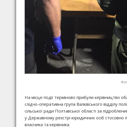
Фот
На місце події терміново прибули керівництво обл
слідчо-оперативна група Валківського відділу пол
сільської ради Полтавської області за підроблени
у Державному реєстрі юридичних осіб стосовно пр
власника та керівника.