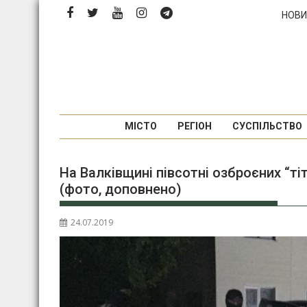
Перейти
НОВИ
до
вмісту
МІСТО
РЕГІОН
СУСПІЛЬСТВО
На Валківщині півсотні озброєних “т
(фото, доповнено)
24.07.2019