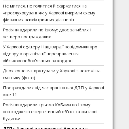
Не митися, не голитися й скаржитися на
«прослуховування»: у Харкові викрили схему
фіктивних психіатричних діагнозів
Росіяни вдарили по Ізюму: двоє загиблих і
четверо постраждалих
У Харкові офіцеру Нацгвардії повідомили про
підозру в організації переправлення
військовозобов’язаних за кордон
Двох кошенят врятували у Харкові з пожежі на
смітнику (фото)
Постраждалих під час вранішньої ДТП у Харкові
вже 11
Росіяни вдарили трьома КАБами по Ізюму:
пошкоджено енергетичний об’єкт та житлові
будинки
ДТП у Харкові на проспекті Альошина: