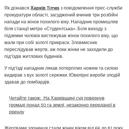
Як дізнався
Харків Times
з повідомлення прес-служби
прокуратури області, засуджений вчинив три розбійні
напади на жінок похилого віку. Нападник промишляв
біля станції метро «Студентська». Біля виходу з
підземки чоловік вистежував жінок похилого віку, що
мали при собі золоті прикраси. Зловмисник
переслідував жертв, аж поки жінки не заходили до
під’їздів житлових будинків.
У під’їзді нападник лякав потерпілих ножем та силою
видирав з вух золоті сережки. Ювелірні вироби злодій
здавав до ломбардів.
Читайте також:
На Харківщині суд повернув
громаді понад 50 га землі, незаконно переданої в
оренду
Жертвами злочинця стали жінки віком від 66 до 81 року,