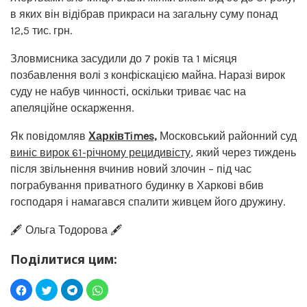
в яких він відібрав прикраси на загальну суму понад
12,5 тис. грн.
Зловмисника засудили до 7 років та 1 місяця
позбавлення волі з конфіскацією майна. Наразі вирок
суду не набув чинності, оскільки триває час на
апеляційне оскарження.
Як повідомляв
ХарківTimes,
Московський районний суд
виніс вирок 61-річному рецидивісту
, який через тиждень
після звільнення вчинив новий злочин – під час
пограбування приватного будинку в Харкові вбив
господаря і намагався спалити живцем його дружину.
🖋️ Ольга Тодорова 🖋️
Поділитися цим: