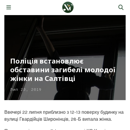
Поліція встановлює
обставини загибелі молодої
жінки на Салтівці
Лип 23, 2019
Ввечері 22 липня приблизно з 12-13 поверху будинку на
вулиці Гвардійців Широнінців, 28-Б випала жінка.