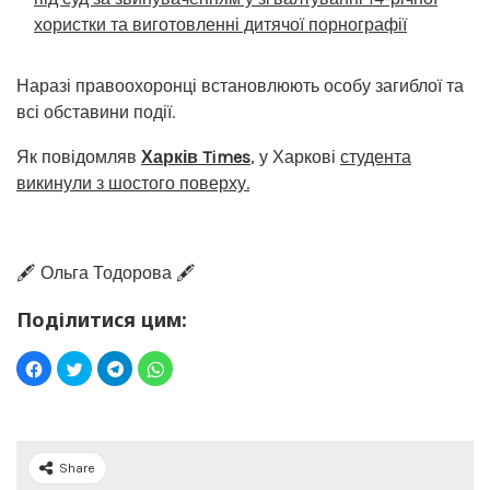
хористки та виготовленні дитячої порнографії
Наразі правоохоронці встановлюють особу загиблої та
всі обставини події.
Як повідомляв
Харків Times
, у Харкові
студента
викинули з шостого поверху.
🖋️ Ольга Тодорова 🖋️
Поділитися цим:
Share