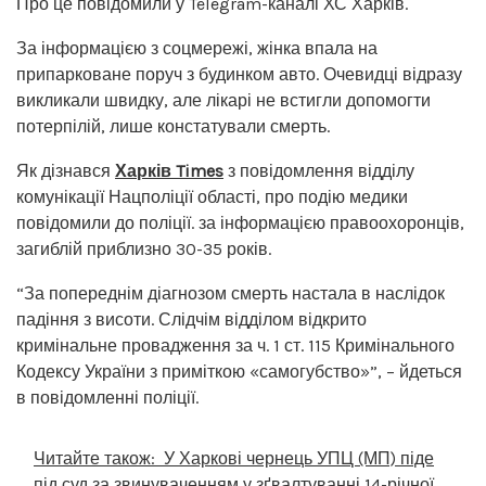
Про це повідомили у Telegram-каналі ХС Харків.
За інформацією з соцмережі, жінка впала на
припарковане поруч з будинком авто. Очевидці відразу
викликали швидку, але лікарі не встигли допомогти
потерпілій, лише констатували смерть.
Як дізнався
Харків Times
з повідомлення відділу
комунікації Нацполіції області, про подію медики
повідомили до поліції. за інформацією правоохоронців,
загиблій приблизно 30-35 років.
“За попереднім діагнозом смерть настала в наслідок
падіння з висоти. Слідчім відділом відкрито
кримінальне провадження за ч. 1 ст. 115 Кримінального
Кодексу України з приміткою «самогубство»”, – йдеться
в повідомленні поліції.
Читайте також:
У Харкові чернець УПЦ (МП) піде
під суд за звинуваченням у зґвалтуванні 14-річної