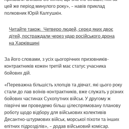
цей же період минулого року», – навів приклад
полковник Юрій Калгушкін.
Читайте також:
Четверо людей, серед яких двоє
дітей, постраждали через удар російського дрона
на Харківщині
За його словами, з усіх цьогорічних призовників-
контрактників кожен третій має статус учасника
бойових дій.
«Переважна більшість хлопців та дівчат, які цього року
стали до лав воїнів-контрактників, вже служать у різних
бойових частинах Сухопутних військ. У другому ж
півріччі ми проведемо більш цілеспрямовану планову
роботу щодо відбору для військових колективів
Десантно-штурмових військ, морської піхоти та інших
елітних підрозділів», – додав військовий комісар.