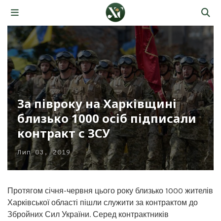
За півроку на Харківщині
близько 1000 осіб підписали
контракт с ЗСУ
Лип 03, 2019
Протягом січня-червня цього року близько 1000 жителів
Харківської області пішли служити за контрактом до
Збройних Сил України. Серед контрактників