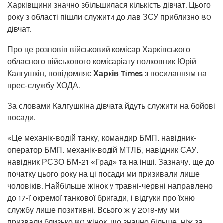
Харківщини значно збільшилася кількість дівчат. Цього
року з області пішли служити до лав ЗСУ приблизно 80
дівчат.
Про це розповів військовий комісар Харківського
обласного військового комісаріату полковник Юрій
Калгушкін, повідомляє
Харків Times
з посиланням на
прес-службу ХОДА.
За словами Калгушкіна дівчата йдуть служити на бойові
посади.
«Це механік-водій танку, командир БМП, навідник-
оператор БМП, механік-водій МТЛБ, навідник САУ,
навідник РСЗО БМ-21 «Град» та на інші. Зазначу, ще до
початку цього року на ці посади ми призивали лише
чоловіків. Найбільше жінок у травні-червні направлено
до 17-ї окремої танкової бригади, і відгуки про їхню
службу лише позитивні. Всього ж у 2019-му ми
призвали близько 80 жінок, що значно більше, ніж за