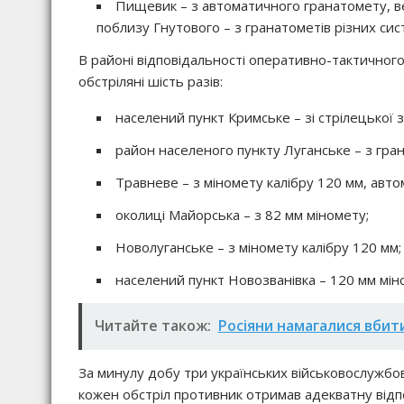
Пищевик – з автоматичного гранатомету, ве
поблизу Гнутового – з гранатометів різних сис
В районі відповідальності оперативно-тактичного 
обстріляні шість разів:
населений пункт Кримське – зі стрілецької з
район населеного пункту Луганське – з гран
Травневе – з міномету калібру 120 мм, авт
околиці Майорська – з 82 мм міномету;
Новолуганське – з міномету калібру 120 мм;
населений пункт Новозванівка – 120 мм мін
Читайте також:
Росіяни намагалися вбити
За минулу добу три українських військовослужб
кожен обстріл противник отримав адекватну відп