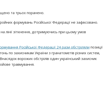
ищено та трьох поранено.
збройних формувань Російської Федерації не зафіксовано.
на лінії зіткнення, дотримуючись при цьому умов
ормування Російської Федерації 24 рази обстріляли
позиції
гонь по захисникам України з гранатометів різних систем,
 Внаслідок ворожих обстрілів один український захисник
бойове травмування.