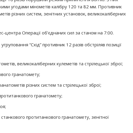
ькими угодами мінометів калібру 120 та 82 мм. Противник
етів різних систем, зенітних установок, великокаліберних
с-центра Операції об’єднаних сил за станом на 7:00.
угруповання “Схід” противник 12 разів обстріляв позиції
ометів, великокаліберних кулеметів та стрілецької зброї;
ового гранатомету;
ранатометів різних систем та стрілецької зброї;
 протитанкового гранатомету;
оя;
і станкового протитанкового гранатомету, зенітної