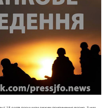
ції 18 разів порушили режим припинення вогню. З них