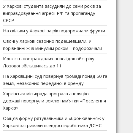
У Харкові студента засудили до семи років за
виправдовування агресії РФ та пропаганду
СРСР
На скільки у Харкові за рік подорожчали фрукти
Овочі у Харкові сезонно подешевшали. У
порівнянні ж із минулим роком – подорожчали
Кількість постраждалих внаслідок обстрілу
Лозової збільшилась до 11
На Харківщині суд повернув громаді понад 50 га
землі, незаконно переданої в оренду
Харківська міськрада програла апеляцію:
державі повернули землю пам’ятки «Поселення
Харків»
Обіцяв форму рятувальника й «бронювання»: у
Харкові затримали псевдоспівробітника ДСНС