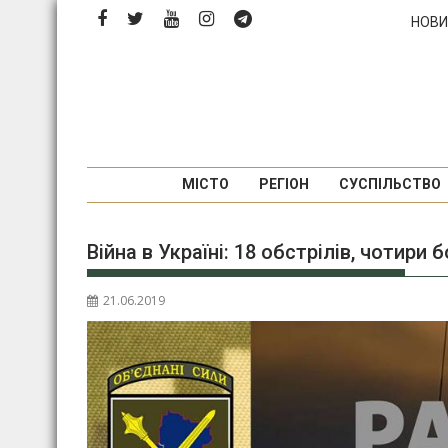
П
НОВИ
е
р
е
й
т
и
д
МІСТО
РЕГІОН
СУСПІЛЬСТВО
о
в
Війна в Україні: 18 обстрілів, чотири 
м
і
с
21.06.2019
т
у