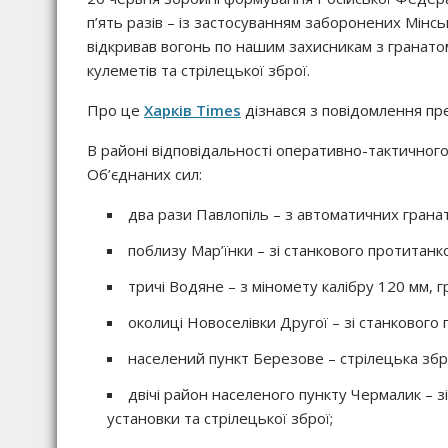
п’ять разів – із застосуванням заборонених Мінс
відкривав вогонь по нашим захисникам з гранатом
кулеметів та стрілецької зброї.
Про це
Харків Times
дізнався з повідомлення пре
В районі відповідальності оперативно-тактичного 
Об’єднаних сил:
два рази Павлопіль – з автоматичних гранат
поблизу Мар’їнки – зі станкового протитанк
тричі Водяне – з міномету калібру 120 мм, г
околиці Новоселівки Другої – зі станкового
населений пункт Березове – стрілецька збр
двічі район населеного пункту Чермалик – з
установки та стрілецької зброї;