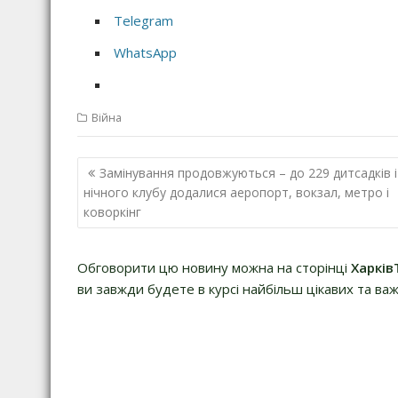
Telegram
WhatsApp
Війна
Н
Замінування продовжуються – до 229 дитсадків і
а
нічного клубу додалися аеропорт, вокзал, метро і
коворкінг
в
і
г
Обговорити цю новину можна на сторінці
Харків
а
ви завжди будете в курсі найбільш цікавих та важ
ц
і
я
з