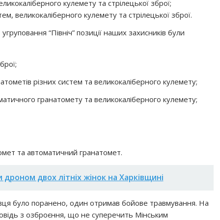
ликокаліберного кулемету та стрілецької зброї;
тем, великокаліберного кулемету та стрілецької зброї.
угруповання “Північ” позиції наших захисників були
брої;
атометів різних систем та великокаліберного кулемету;
оматичного гранатомету та великокаліберного кулемету;
омет та автоматичний гранатомет.
 дроном двох літніх жінок на Харківщині
овця було поранено, один отримав бойове травмування. На
овідь з озброєння, що не суперечить Мінським