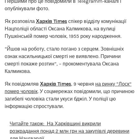
Першими про це повідомили в Telegramm-каналі і
опублікували фото.
Як розповіла
Харків Times
спікер відділу комунікації
Нацполіціі області Оксана Калмикова, на вулиці
Пушкінській помер чоловік, 1955 року народження.
“Йшов на роботу, стало погано з серцем. Зовнішніх
ознак насильницької смерті не виявлено. Причини
смерті покаже розтин”, – прокоментувала Оксана
Калмикова.
Як повідомляв
Харків Times
, 9 червня
на ринку “Лоск”
помер чоловік
. У соцмережах повідомили, що причиною
загибелі чоловіка стали укуси бджіл. У поліції цю
інформацію спростували.
Читайте також:
На Харківщині викрили
розкрадання понад 2 млн грн на закупівлі деревини
для Нацгвардії