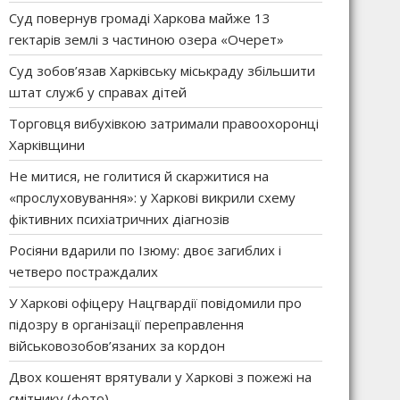
Суд повернув громаді Харкова майже 13
гектарів землі з частиною озера «Очерет»
Суд зобов’язав Харківську міськраду збільшити
штат служб у справах дітей
Торговця вибухівкою затримали правоохоронці
Харківщини
Не митися, не голитися й скаржитися на
«прослуховування»: у Харкові викрили схему
фіктивних психіатричних діагнозів
Росіяни вдарили по Ізюму: двоє загиблих і
четверо постраждалих
У Харкові офіцеру Нацгвардії повідомили про
підозру в організації переправлення
військовозобов’язаних за кордон
Двох кошенят врятували у Харкові з пожежі на
смітнику (фото)