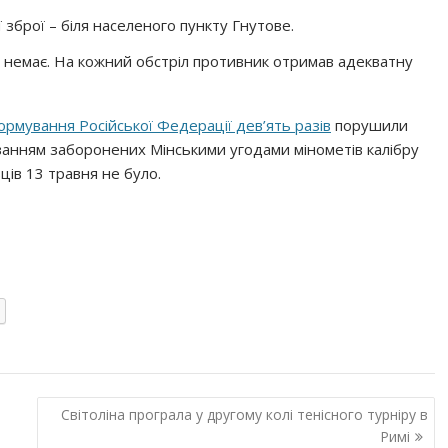
 зброї – біля населеного пункту Гнутове.
 немає. На кожний обстріл противник отримав адекватну
ормування Російської Федерації дев’ять разів
порушили
уванням заборонених Мінськими угодами мінометів калібру
ців 13 травня не було.
Світоліна програла у другому колі тенісного турніру в
Римі