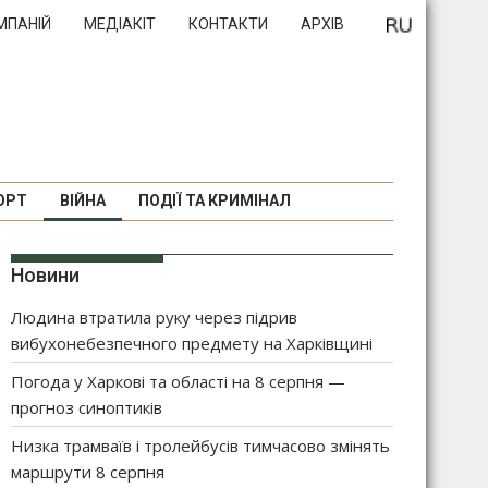
МПАНІЙ
МЕДІАКІТ
КОНТАКТИ
АРХІВ
ОРТ
ВІЙНА
ПОДІЇ ТА КРИМІНАЛ
Новини
Людина втратила руку через підрив
вибухонебезпечного предмету на Харківщині
Погода у Харкові та області на 8 серпня —
прогноз синоптиків
Низка трамваїв і тролейбусів тимчасово змінять
маршрути 8 серпня