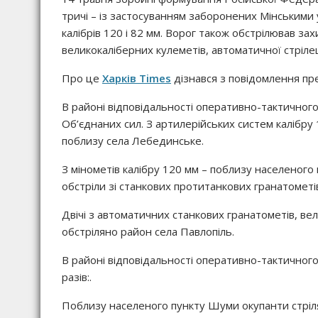
тричі – із застосуванням заборонених Мінськими 
калібрів 120 і 82 мм. Ворог також обстрілював зах
великокаліберних кулеметів, автоматичної стрілец
Про це
Харків Times
дізнався з повідомлення пре
В районі відповідальності оперативно-тактичного 
Об’єднаних сил. З артилерійських систем калібру 
поблизу села Лебединське.
З мінометів калібру 120 мм – поблизу населеного
обстріли зі станкових протитанкових гранатометів
Двічі з автоматичних станкових гранатометів, вел
обстріляно район села Павлопіль.
В районі відповідальності оперативно-тактичного 
разів:.
Поблизу населеного пункту Шуми окупанти стріля