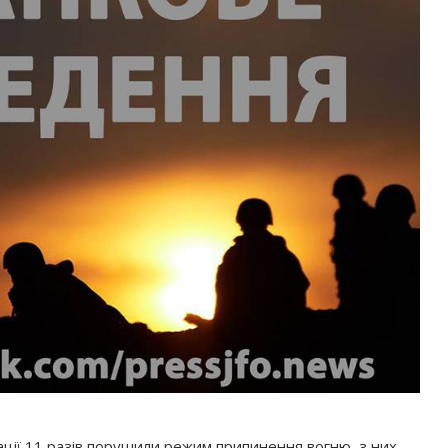
ції 11 разів порушили режим припинення вогню, з них