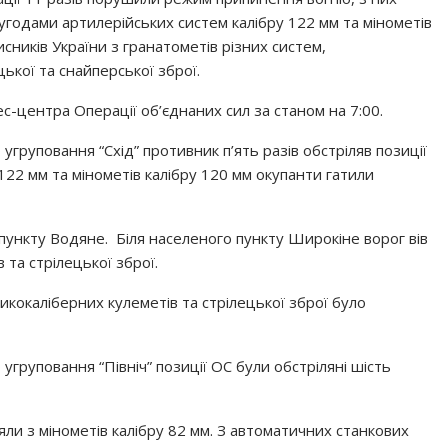
угодами артилерійських систем калібру 122 мм та мінометів
исників України з гранатометів різних систем,
ької та снайперської зброї.
с-центра Операції об’єднаних сил за станом на 7:00.
угруповання “Схід” противник п’ять разів обстріляв позиції
122 мм та мінометів калібру 120 мм окупанти гатили
 пункту Водяне. Біля населеного пункту Широкіне ворог вів
 та стрілецької зброї.
икокаліберних кулеметів та стрілецької зброї було
угруповання “Північ” позиції ОС були обстріляні шість
ли з мінометів калібру 82 мм. З автоматичних станкових