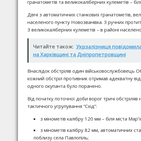
гранатометів та великокаліберних кулеметів – бі
Двічі з автоматичних станкових гранатометів, ве
населеного пункту Новозванівка. З ручних протит
З великокаліберних кулеметів – в районі населено
Читайте також:
Укрзалізниця повідомила
на Харківщині та Дніпропетровщині
Внаслідок обстрілів один військовослужбовець О
кожний обстріл противник отримав адекватну від
одного окупанта було поранено.
Від початку поточної доби ворог тричі обстріляв 
тактичного угрупування “Схід”:
з мінометів калібру 120 мм – біля міста Мар’ї
з мінометів калібру 82 мм, автоматичних ст
поблизу села Павлопіль;