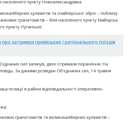
ля населеного пункту Новоалександрівка.
ликокаліберних кулеметів та снайперської зброї – поблизу
анкових гранатометів – біля населеного пункту Майорськ.
го пункту Луганське.
 про затримки приміських і регіонального поїздів
б’єднаних сил загинув, двоє отримали поранення. На
повідь. За даними розвідки Об’єднаних сил, 14 травня
наші позиції в районі відповідальності оперативно-
нка;
анкових гранатометів та великокаліберних кулеметів –