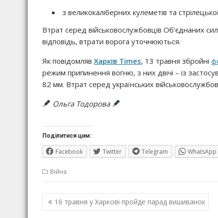
з великокаліберних кулеметів та стрілецької
Втрат серед військовослужбовців Об’єднаних сил
відповідь, втрати ворога уточнюються.
Як повідомляв
Харків Times
, 13 травня збройні
ф
режим припинення вогню, з них двічі – із застос
82 мм. Втрат серед українських військовослужбов
Ольга Тодорова
Поділитися цим:
Facebook
Twitter
Telegram
WhatsApp
Війна
Навігація
16 травня у Харкові пройде парад вишиванок
записів