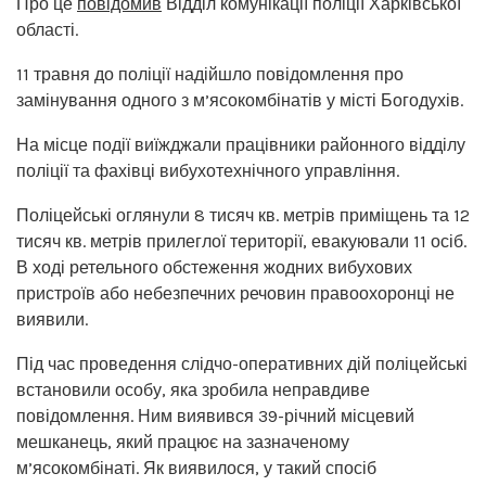
Про це
повідомив
Відділ комунікації поліції Харківської
області.
11 травня до поліції надійшло повідомлення про
замінування одного з м’ясокомбінатів у місті Богодухів.
На місце події виїжджали працівники районного відділу
поліції та фахівці вибухотехнічного управління.
Поліцейські оглянули 8 тисяч кв. метрів приміщень та 12
тисяч кв. метрів прилеглої території, евакуювали 11 осіб.
В ході ретельного обстеження жодних вибухових
пристроїв або небезпечних речовин правоохоронці не
виявили.
Під час проведення слідчо-оперативних дій поліцейські
встановили особу, яка зробила неправдиве
повідомлення. Ним виявився 39-річний місцевий
мешканець, який працює на зазначеному
м’ясокомбінаті. Як виявилося, у такий спосіб