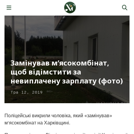
Замінував м’ясокомбінат,
щоб відімстити за
невиплачену зарплату (фото)
Тра 12, 2019
Поліцейські викрили чоловіка, який «замінував»
м’ясокомбінат на Харківщині.