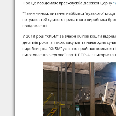
Про це повідомляє прес-служба Держконцерну
“
“Таким чином, питання найбільш “вузького” місця
потужностей єдиного приватного виробника броне
повідомленні.
У 2018 році “ХКБМ” за власні обігові кошти відре
десятків років, а також закупив та налагодив суч
виробництва “ХКБМ” успішно пройшов комплексні
виготовлення чергової партії БТР-4 із використан