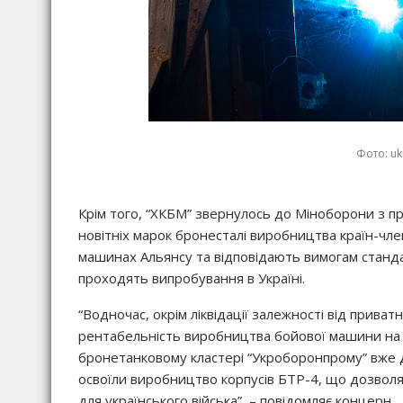
Фото: u
Крім того, “ХКБМ” звернулось до Міноборони з 
новітніх марок бронесталі виробництва країн-чле
машинах Альянсу та відповідають вимогам стандарт
проходять випробування в Україні.
“Водночас, окрім ліквідації залежності від прива
рентабельність виробництва бойової машини на 4
бронетанковому кластері “Укроборонпрому” вже д
освоїли виробництво корпусів БТР-4, що дозвол
для українського війська”, – повідомляє концерн.