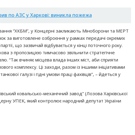
рив по АЗС у Харкові: виникла пожежа
вання “ХКБМ”, у Концерні закликають Міноборони та МЕРТ
ок за виготовлене озброєння у рамках передачі окремих
партії, що зазвичай відбувається у кінці поточного року.
кова з пропозицією тимчасово звільнити стратегічне
лю. “Так вчиняє місцева влада інших міст, аби сприяти
вого комплексу. Ці заходи, разом із іншими ініціативами
кової галузі і гідні умови праці фахівців”, – йдеться у
івський ковальсько-механічний завод” (Лозова Харківської
нцерну УПЕК, який контролює народний депутат України