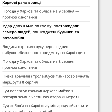
Харкові рано вранці
Погода у Харкові та області на 9 серпня —
прогноз синоптиків
Удар двох КАБів по Ізюму: постраждали
семеро людей, пошкоджені будинки та
автомобілі
Людина втратила руку через підрив
вибухонебезпечного предмету на Харківщині
Погода у Харкові та області на 8 серпня —
прогноз синоптиків
Низка трамваїв і тролейбусів тимчасово змінять
маршрути 8 серпня
Суд повернув громаді Харкова майже 13
гектарів землі з частиною озера «Очерет»
Суд зобов’язав Харківську міськраду збільшити
штат служб у справах дітей