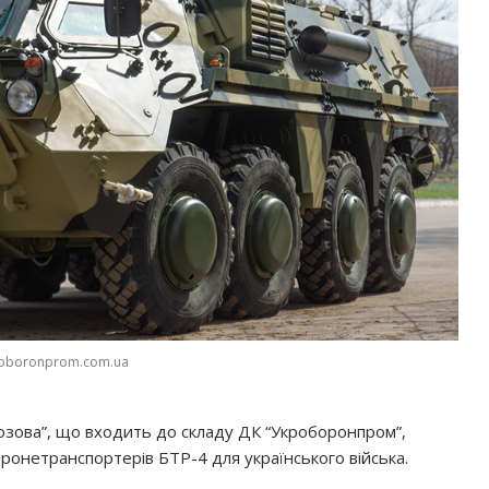
roboronprom.com.ua
озова”, що входить до складу ДК “Укроборонпром”,
ронетранспортерів БТР-4 для українського війська.