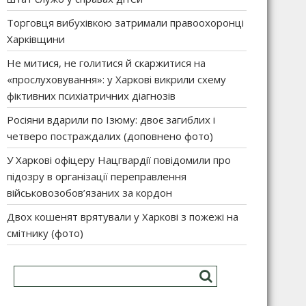
Торговця вибухівкою затримали правоохоронці
Харківщини
Не митися, не голитися й скаржитися на
«прослуховування»: у Харкові викрили схему
фіктивних психіатричних діагнозів
Росіяни вдарили по Ізюму: двоє загиблих і
четверо постраждалих (доповнено фото)
У Харкові офіцеру Нацгвардії повідомили про
підозру в організації переправлення
військовозобов’язаних за кордон
Двох кошенят врятували у Харкові з пожежі на
смітнику (фото)