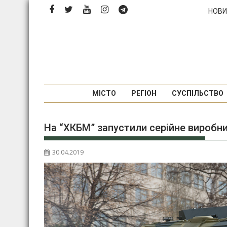
Перейти
НОВИ
до
вмісту
МІСТО
РЕГІОН
СУСПІЛЬСТВО
На “ХКБМ” запустили серійне виробни
30.04.2019