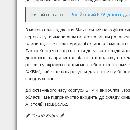
Читайте також:
Російський FPV-дрон вда
З метою налагодження більш ритмічного фінансу
переглянути умови оплати, дозволивши розрахун
одиниць, а не після передачі останньої машини з 
Також Концерн звертається до міської влади Хар
державне підприємство від сплати податку на зем
розвитку окремих підприємств оборонно-промисло
“ХКБМ”, забезпечать ресурси для розвитку бронетан
повідомленні.
До останнього часу корпуси БТР-4 виробляв “Лоз
області). Це підприємство входить до складу ко
Анатолій Гіршфельд.
Сергій Бобок