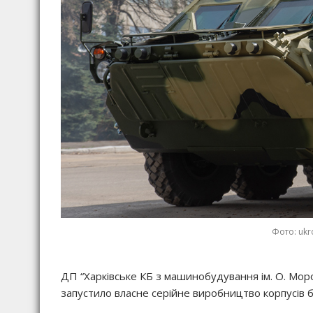
Фото: uk
ДП “Харківське КБ з машинобудування ім. О. Мор
запустило власне серійне виробництво корпусів б