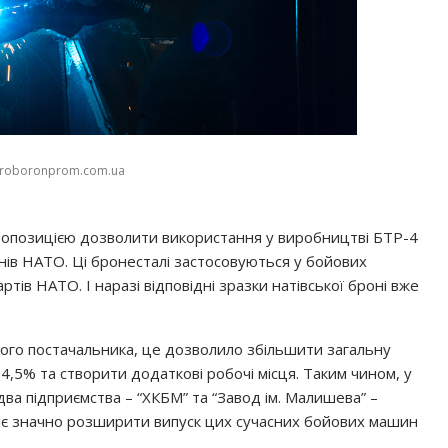
kroboronprom.com.ua
пропозицією дозволити використання у виробництві БТР-4
нів НАТО. Ці бронесталі застосовуються у бойових
ів НАТО. І наразі відповідні зразки натівської броні вже
тного постачальника, це дозволило збільшити загальну
,5% та створити додаткові робочі місця. Таким чином, у
ва підприємства – “ХКБМ” та “Завод ім. Малишева” –
яє значно розширити випуск цих сучасних бойових машин