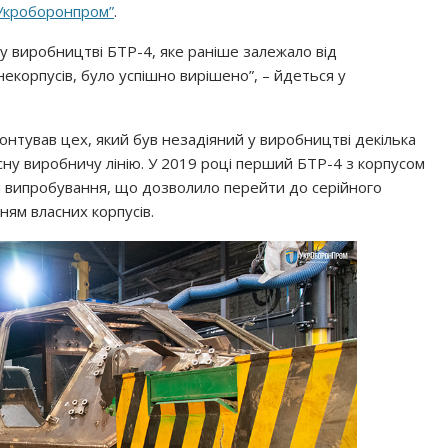
Укроборонпром”
.
 у виробництві БТР-4, яке раніше залежало від
корпусів, було успішно вирішено”, – йдеться у
монтував цех, який був незадіяний у виробництві декілька
асну виробничу лінію. У 2019 році перший БТР-4 з корпусом
 випробування, що дозволило перейти до серійного
ням власних корпусів.