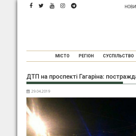
Перейти
НОВИ
до
вмісту
МІСТО
РЕГІОН
СУСПІЛЬСТВО
ДТП на проспекті Гагаріна: постраж
29.04.2019