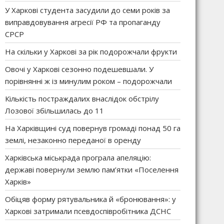
У Харкові студента засудили до семи років за
виправдовування агресії РФ та пропаганду
СРСР
На скільки у Харкові за рік подорожчали фрукти
Овочі у Харкові сезонно подешевшали. У
порівнянні ж із минулим роком – подорожчали
Кількість постраждалих внаслідок обстрілу
Лозової збільшилась до 11
На Харківщині суд повернув громаді понад 50 га
землі, незаконно переданої в оренду
Харківська міськрада програла апеляцію:
державі повернули землю пам’ятки «Поселення
Харків»
Обіцяв форму рятувальника й «бронювання»: у
Харкові затримали псевдоспівробітника ДСНС