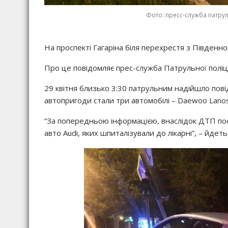
Фото: пресс-служба патру
На проспекті Гагаріна біля перехрестя з Південно
Про це повідомляє прес-служба Патрульної поліції
29 квітня близько 3:30 патрульним надійшло пові
автопригоди стали три автомобілі – Daewoo Lanos, 
“За попередньою інформацією, внаслідок ДТП по
авто Audi, яких шпиталізували до лікарні”, – йдеть