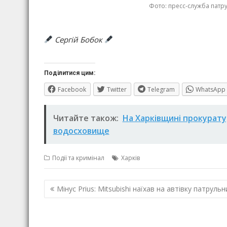
Фото: пресс-служба пат
Сергій Бобок
Поділитися цим:
Facebook
Twitter
Telegram
WhatsApp
Читайте також:
На Харківщині прокурату
водосховище
Події та кримінал
Харків
Навігація
Мінус Prius: Mitsubishi наїхав на автівку патрульн
записів