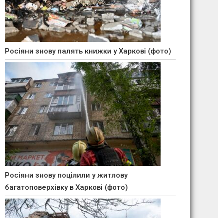
Росіяни знову палять книжки у Харкові (фото)
Росіяни знову поцілили у житлову
багатоповерхівку в Харкові (фото)