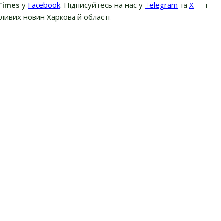
Times
у
Facebook
. Підписуйтесь на нас у
Telegram
та
Х
— і
ливих новин Харкова й області.