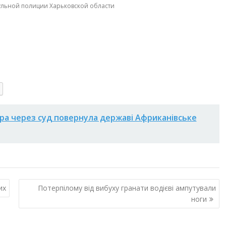
рульной полиции Харьковской области
ра через суд повернула державі Африканівське
их
Потерпілому від вибуху гранати водієві ампутували
ноги