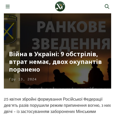
Війна в Україні: 9 обстрілів,
втрат немає, двох окупантів
поранено
Гру 13, 2024
25 квітня збройні формування Російської Федерації
дев’ять разів порушили режим припинення вогню, з них
двічі – із застосуванням заборонених Мінськими