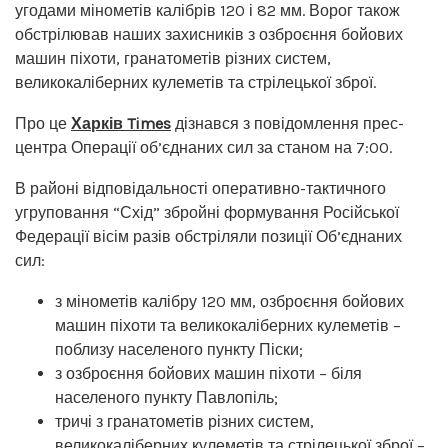
угодами мінометів калібрів 120 і 82 мм. Ворог також
обстрілював наших захисників з озброєння бойових
машин піхоти, гранатометів різних систем,
великокаліберних кулеметів та стрілецької зброї.
Про це
Харків Times
дізнався з повідомлення прес-
центра Операції об’єднаних сил за станом на 7:00.
В районі відповідальності оперативно-тактичного
угруповання “Схід” збройні формування Російської
Федерації вісім разів обстріляли позиції Об’єднаних
сил:
з мінометів калібру 120 мм, озброєння бойових
машин піхоти та великокаліберних кулеметів –
поблизу населеного пункту Піски;
з озброєння бойових машин піхоти – біля
населеного пункту Павлопіль;
тричі з гранатометів різних систем,
великокаліберних кулеметів та стрілецької зброї –