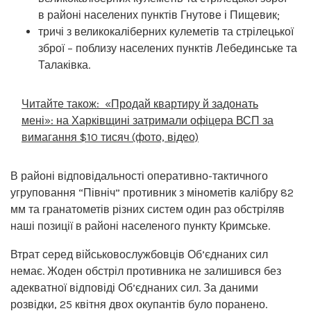
в районі населених пунктів Гнутове і Пищевик;
тричі з великокаліберних кулеметів та стрілецької
зброї – поблизу населених пунктів Лебединське та
Талаківка.
Читайте також:
«Продай квартиру й задонать
мені»: на Харківщині затримали офіцера ВСП за
вимагання $10 тисяч (фото, відео)
В районі відповідальності оперативно-тактичного
угруповання “Північ” противник з мінометів калібру 82
мм та гранатометів різних систем один раз обстріляв
наші позиції в районі населеного пункту Кримське.
Втрат серед військовослужбовців Об’єднаних сил
немає. Жоден обстріл противника не залишився без
адекватної відповіді Об’єднаних сил. За даними
розвідки, 25 квітня двох окупантів було поранено.