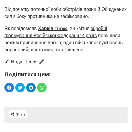
Від початку поточної доби обстрілів позицій Об’єднаних
сил з боку противника не зафіксовано.
Як повідомляв
Харків Times
, 24 квітня
збройні
формування Російської Федерації 14 разів
порушили
режим припинення вогню, один військовослужбовець
поранений, двох окупантів знищено.
🖋️ Надія Тесля 🖋️
Поділитися цим:
Share