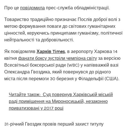
Про це
повідомила
прес-служба обладміністрації.
Товариство традиційно призначає Послів доброї волі з
метою формування поваги до світових гуманітарних
цінностей, керуючись принципами гуманізму, політичної
нейтральності та добровільності.
Як повідомляв
Харків Times
, в аеропорту Харкова 14
квітня
фанати боксу зустріли чемпіона світу
за версією
Всесвітньої боксерської ради (WBC) у напівважкій вазі
Олександра Гвоздика, який повернувся до рідного
міста після перемоги 30 березня у Філадельфії (США).
Читайте також:
Суд повернув Харківській міській
раді приміщення на Мироносицькій, незаконно
приватизовані у 2017 році
31-річний Гвоздик провів перший захист титулу