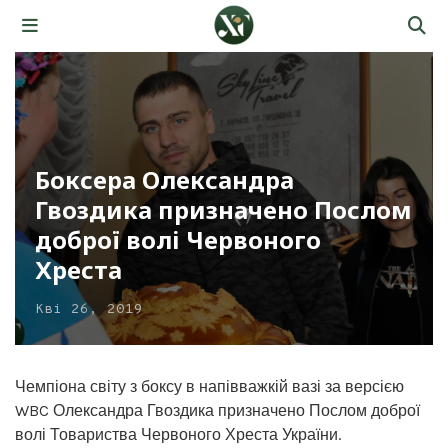
Боксера Олександра
Гвоздика призначено Послом
доброї волі Червоного
Хреста
Кві 26, 2019
Чемпіона світу з боксу в напівважкій вазі за версією
WBC Олександра Гвоздика призначено Послом доброї
волі Товариства Червоного Хреста України.