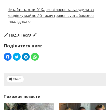
Читайте також:
У Харкові чоловіка засудили за
крадіжку майже 20 тисяч гривень у знайомого з
інвалідністю
🖋️ Надія Тесля 🖋️
Поділитися цим:
Share
Похожие новости