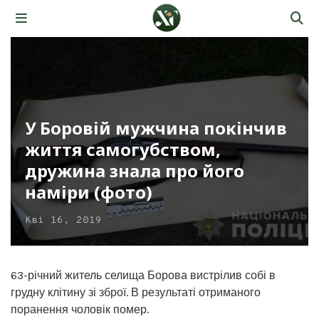
У Боровій мужчина покінчив
життя самогубством,
дружина знала про його
наміри (фото)
Кві 16, 2019
63-річний житель селища Борова вистрілив собі в
грудну клітину зі зброї. В результаті отриманого
поранення чоловік помер.