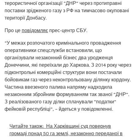
терористичної організації “ДНР” через протиправні
поставки зрідженого газу з РФ на тимчасово окуповані
території Донбасу.
Про це
повідомляє
прес-центр СБУ.
“У межах розпочатого кримінального провадження
оперативники спецслужби встановили, що
організували незаконний бізнес два уродженця
Донеччини, які переїхали до Харкова. З 2014 року через
підконтрольні комерційні структури вони постачали
бойовикам газ через неконтрольовану ділянку кордону.
Частина ввезеного палива напряму надходила
незаконним збройним формуванням так званої “ДНР”.
З реалізованого газу ділки сплачували “податки”
фейковій республіці”, – йдеться у повідомленні.
Читайте також:
На Харківщині суд повернув
громаді понад 50 га землі, незаконно переданої в