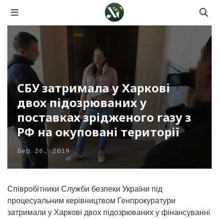
CБУ затримала у Харкові
двох підозрюваних у
поставках зрідженого газу з
РФ на окуповані території
Бер 26, 2019
Співробітники Служби безпеки України під
процесуальним керівництвом Генпрокуратури
затримали у Харкові двох підозрюваних у фінансуванні