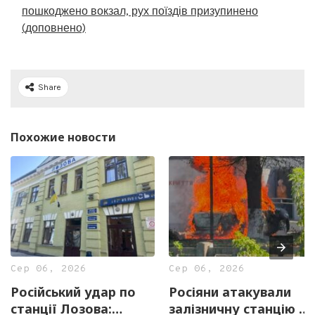
пошкоджено вокзал, рух поїздів призупинено
(доповнено)
Share
Похожие новости
Сер 06, 2026
Сер 06, 2026
Російський удар по
Росіяни атакували
станції Лозова:
залізничну станцію в