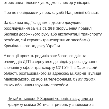
отриманих тілесних ушкоджень помер у лікарні.
Про це
повідомили
у прес-службі Нацполіції області.
За фактом події слідчим відкрито досудове
розслідування за ч. 2 ст. 286 (порушення правил
безпеки дорожнього руху або експлуатації транспорту
особами, які керують транспортними засобами)
Кримінального кодексу України.
У поліції просять родичів загиблого, свідків та
очевидців ДТП звернутися до відділу розслідування
злочинів у сфері транспорту СУ ГУНП в Харківській
області, розташованого за адресою: м. Харків, вулиця
Маяковського, 22 або за телефонами: 0985102007,
«102» або іншим зручним способом.
Читайте також:
У Харкові чоловіка засудили за
крадіжку майже 20 тисяч гривень у знайомого з