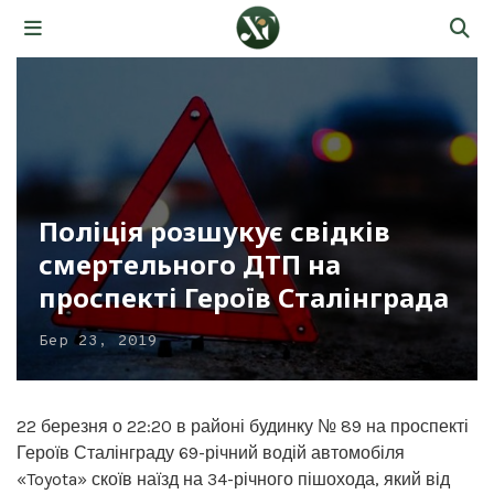
Поліція розшукує свідків
смертельного ДТП на
проспекті Героїв Сталінграда
Бер 23, 2019
22 березня о 22:20 в районі будинку № 89 на проспекті
Героїв Сталінграду 69-річний водій автомобіля
«Toyota» скоїв наїзд на 34-річного пішохода, який від