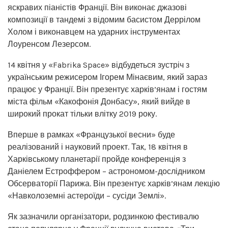
яскравих піаністів Франції. Він виконає джазові
композиції в тандемі з відомим басистом Деррілом
Холом і виконавцем на ударних інструментах
Лоуренсом Лезерсом.
14 квітня у «Fabrika Space» відбудеться зустріч з
українським режисером Ігорем Мінаєвим, який зараз
працює у Франції. Він презентує харків’янам і гостям
міста фільм «Какофонія Донбасу», який вийде в
широкий прокат тільки влітку 2019 року.
Вперше в рамках «Французької весни» буде
реалізований і науковий проект. Так, 18 квітня в
Харківському планетарії пройде конференція з
Даніелем Естроффером – астрономом-дослідником
Обсерваторії Парижа. Він презентує харків’янам лекцію
«Навколоземні астероїди – сусіди Землі».
Як зазначили організатори, родзинкою фестивалю