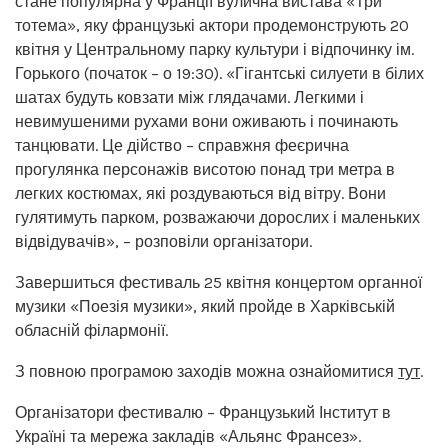
стане популярна у Франції вулична вистава «Три
тотема», яку французькі актори продемонструють 20
квітня у Центральному парку культури і відпочинку ім.
Горького (початок – о 19:30). «Гігантські силуети в білих
шатах будуть ковзати між глядачами. Легкими і
невимушеними рухами вони оживають і починають
танцювати. Це дійство – справжня феєрична
прогулянка персонажів висотою понад три метра в
легких костюмах, які роздуваються від вітру. Вони
гулятимуть парком, розважаючи дорослих і маленьких
відвідувачів», – розповіли організатори.
Завершиться фестиваль 25 квітня концертом органної
музики «Поезія музики», який пройде в Харківській
обласній філармонії.
З повною програмою заходів можна ознайомитися
тут
.
Організатори фестивалю – Французький Інститут в
Україні та мережа закладів «Альянс Франсез».