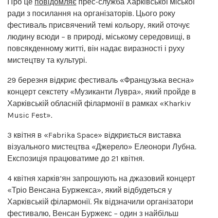
Про це
повідомляє
прес-служба Харківської міської
ради з посилання на організаторів. Цього року
фестиваль присвячений темі кольору, який оточує
людину всюди – в природі, міському середовищі, в
повсякденному житті, він надає виразності і руху
мистецтву та культурі.
29 березня відкриє фестиваль «Французька весна»
концерт секстету «Музиканти Лувра», який пройде в
Харківській обласній філармонії в рамках «Kharkiv
Music Fest».
3 квітня в «Fabrika Space» відкриється виставка
візуального мистецтва «Джерело» Елеонори Лубна.
Експозиція працюватиме до 21 квітня.
4 квітня харків’ян запрошують на джазовий концерт
«Тріо Венсана Буржекса», який відбудеться у
Харківській філармонії. Як відзначили організатори
фестивалю, Венсан Буржекс – один з найбільш