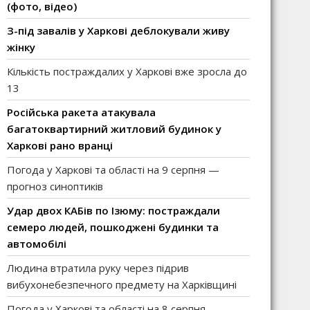
(фото, відео)
З-під завалів у Харкові деблокували живу
жінку
Кількість постраждалих у Харкові вже зросла до
13
Російська ракета атакувала
багатоквартирний житловий будинок у
Харкові рано вранці
Погода у Харкові та області на 9 серпня —
прогноз синоптиків
Удар двох КАБів по Ізюму: постраждали
семеро людей, пошкоджені будинки та
автомобілі
Людина втратила руку через підрив
вибухонебезпечного предмету на Харківщині
Погода у Харкові та області на 8 серпня —