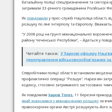
батальйону поліції спецпризначення та сектора кри
затримали 33-річного громадянина Російської Фе
Як
повідомили
у прес-службі Нацполіціі області,
розшуку по лінії Інтерполу та Європолу. Вважаєть
“У 2008 році на ґрунті міжнаціональної ворожнечі
району Чеченської Республіки”, – йдеться у повідо
Читайте також:
У Харкові офіцеру Нацгва
переправлення військовозобов'язаних за
Співробітники поліції області встановили місцез
профілактичної операції “Розшук”. Наразі він за
кодексу, стосовно затриманого застосовано тимч
Як повідомляв
Харків Times
, 11 березня прикорд
який знаходився у міжнародному розшуку
за вчин
правоохоронні органи Австрії розшукують його за