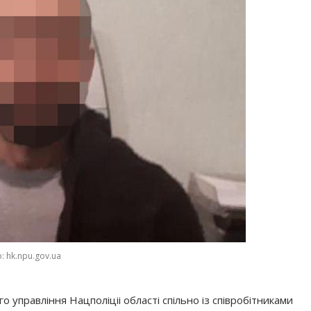
: hk.npu.gov.ua
 управління Нацполіціі області спільно із співробітниками