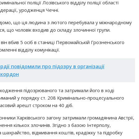
мінальної поліції Лозівського відділу поліції області
дерації, уродженця Чечні.
 відомо, що ця людина з лютого перебувала у міжнародному
ся, що чоловік входив до складу злочинної групи.
 він вбив 5 осіб в станиці Первомайській Грозненського
мленні відділу комунікації.
рдії повідомили про підозру в організації
 кордон
находження підозрюваного та затримали його в ході
триманий у порядку ст. 208 Кримінально-процесуального
асовий арешт строком на 40 діб.
онники Харківського загону затримали громадянина Австрії,
ення кількох злочинів. Згідно з базою Інтерполу,
 шахрайство, відмивання коштів, крадіжку та підробку