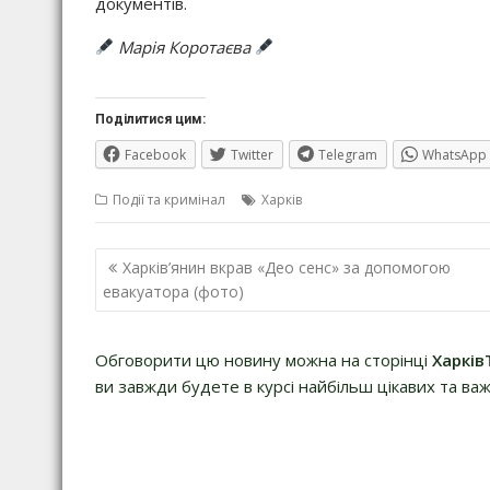
документів.
Марія Коротаєва
Поділитися цим:
Facebook
Twitter
Telegram
WhatsApp
Події та кримінал
Харків
Навігація
Харків’янин вкрав «Део сенс» за допомогою
записів
евакуатора (фото)
Обговорити цю новину можна на сторінці
Харків
ви завжди будете в курсі найбільш цікавих та важ