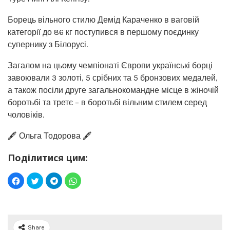
Борець вільного стилю Демід Караченко в ваговій
категорії до 86 кг поступився в першому поєдинку
супернику з Білорусі.
Загалом на цьому чемпіонаті Європи українські борці
завоювали 3 золоті, 5 срібних та 5 бронзових медалей,
а також посіли друге загальнокомандне місце в жіночій
боротьбі та третє – в боротьбі вільним стилем серед
чоловіків.
🖋️ Ольга Тодорова 🖋️
Поділитися цим:
Share