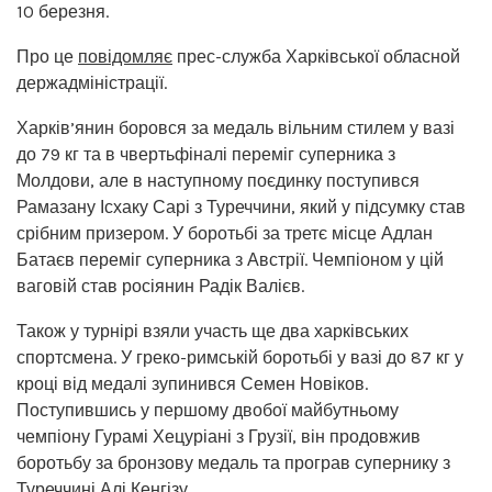
10 березня.
Про це
повідомляє
прес-служба Харківської обласной
держадміністрації.
Харків’янин боровся за медаль вільним стилем у вазі
до 79 кг та в чвертьфіналі переміг суперника з
Молдови, але в наступному поєдинку поступився
Рамазану Ісхаку Сарі з Туреччини, який у підсумку став
срібним призером. У боротьбі за третє місце Адлан
Батаєв переміг суперника з Австрії. Чемпіоном у цій
ваговій став росіянин Радік Валієв.
Також у турнірі взяли участь ще два харківських
спортсмена. У греко-римській боротьбі у вазі до 87 кг у
кроці від медалі зупинився Семен Новіков.
Поступившись у першому двобої майбутньому
чемпіону Гурамі Хецуріані з Грузії, він продовжив
боротьбу за бронзову медаль та програв супернику з
Туреччині Алі Кенгізу.