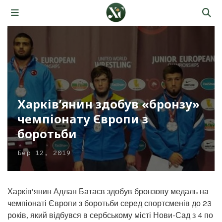
Харків’янин здобув «бронзу»
чемпіонату Європи з
боротьби
Бер 12, 2019
Харків’янин Адлан Батаєв здобув бронзову медаль на
чемпіонаті Європи з боротьби серед спортсменів до 23
років, який відбувся в сербському місті Нови-Сад з 4 по