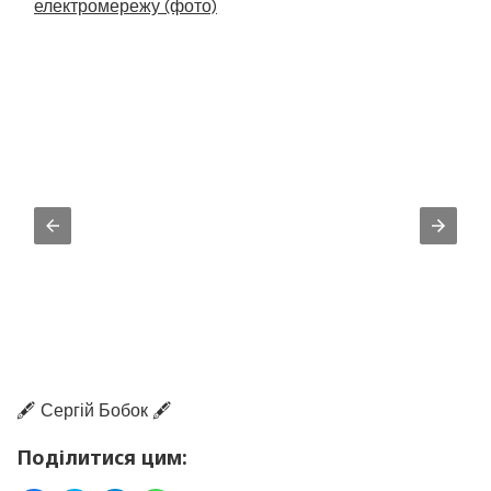
електромережу (фото)
🖋️ Сергій Бобок 🖋️
Поділитися цим: