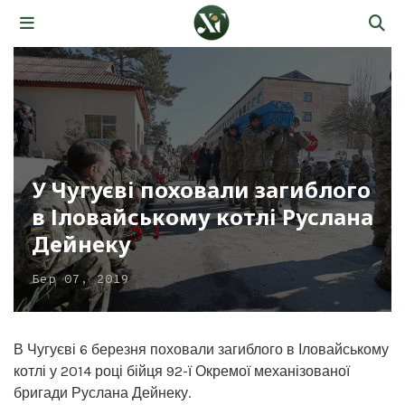
У Чугуєві поховали загиблого
в Іловайському котлі Руслана
Дейнеку
Бер 07, 2019
В Чугуєві 6 березня поховали загиблого в Іловайському
котлі у 2014 році бійця 92-ї Окремої механізованої
бригади Руслана Дейнеку.