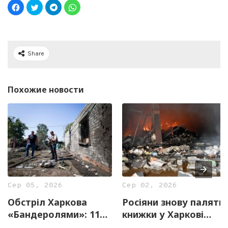
Share
Похожие новости
Сер 05, 2026
Сер 02, 2026
Обстріл Харкова
Росіяни знову палять
«Бандеролями»: 11
книжки у Харкові
постраждалих,
(фото)