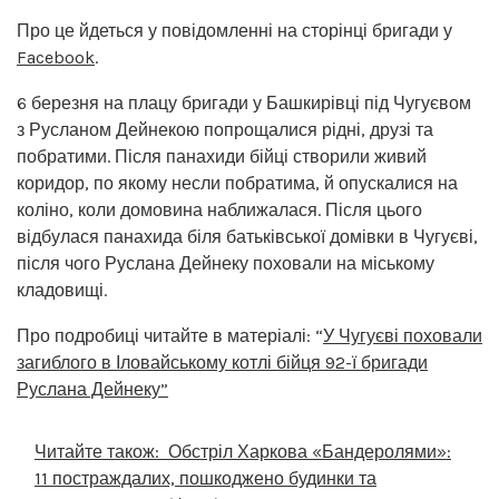
Про це йдеться у повідомленні на сторінці бригади у
Facebook
.
6 березня на плацу бригади у Башкирівці під Чугуєвом
з Русланом Дейнекою попрощалися рідні, друзі та
побратими. Після панахиди бійці створили живий
коридор, по якому несли побратима, й опускалися на
коліно, коли домовина наближалася. Після цього
відбулася панахида біля батьківської домівки в Чугуєві,
після чого Руслана Дейнеку поховали на міському
кладовищі.
Про подробиці читайте в матеріалі: “
У Чугуєві поховали
загиблого в Іловайському котлі бійця 92-ї бригади
Руслана Дейнеку”
Читайте також:
Обстріл Харкова «Бандеролями»:
11 постраждалих, пошкоджено будинки та