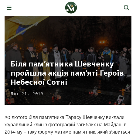
Біля пам’ятника Шевченку
пройшла акція пам’яті Героїв
Небесної Сотні
Лют 21, 2019
20 лютого біля пам’ятника Тарасу Шевченку виклали
журавлиний клин з фотографій загиблих на Майдані в
2014-му – таку форму матиме пам’ятник, який з’явиться