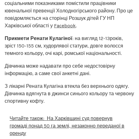
соціальними показниками помістили працівники
ювенальної превенції Холодногірського району. Про це
повідомляється на сторінці Розшук дітей ГУ НП
Харківської області у
Facebook
.
Прикмети Ренати Кулагіної
: на вигляд 12-13років,
зріст 150-155 см, худорлявої статури, довге волосся
темного кольору, очі карі, ромської національності.
Дівчинка може надавати про себе недостовірну
інформацію, а саме свої анкетні дані.
З лікарні Рената Кулагіна втекла без верхнього одягу.
Дівчинка вдягнута в джинси синього кольору та червону
спортивну кофту.
Читайте також:
На Харківщині суд повернув
громаді понад 50 га землі, незаконно переданої в
оренду