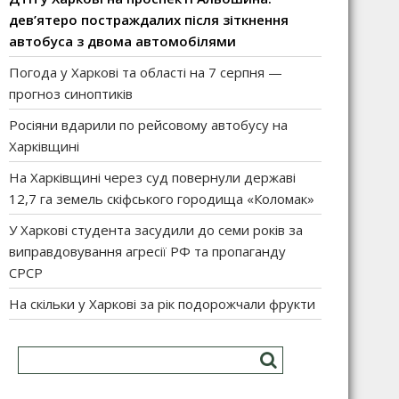
дев’ятеро постраждалих після зіткнення
автобуса з двома автомобілями
Погода у Харкові та області на 7 серпня —
прогноз синоптиків
Росіяни вдарили по рейсовому автобусу на
Харківщині
На Харківщині через суд повернули державі
12,7 га земель скіфського городища «Коломак»
У Харкові студента засудили до семи років за
виправдовування агресії РФ та пропаганду
СРСР
На скільки у Харкові за рік подорожчали фрукти