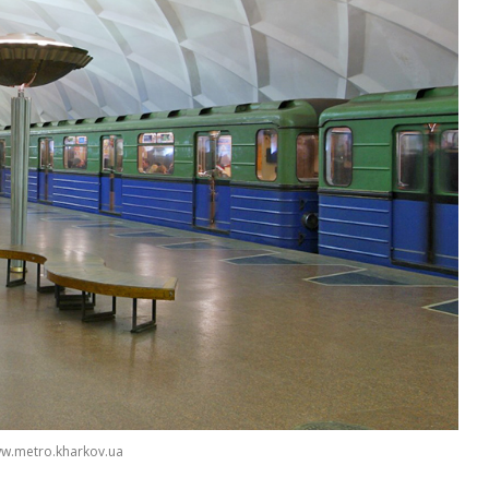
w.metro.kharkov.ua