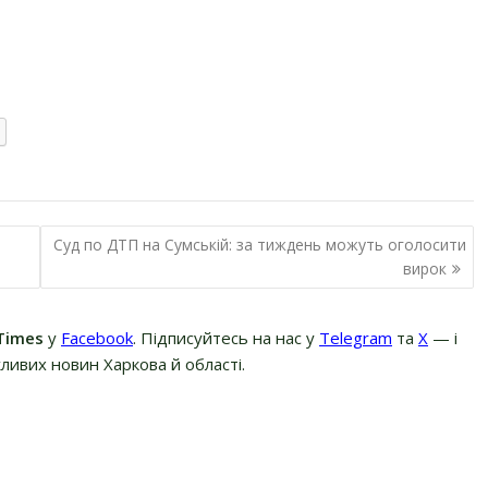
Суд по ДТП на Сумській: за тиждень можуть оголосити
вирок
Times
у
Facebook
. Підписуйтесь на нас у
Telegram
та
Х
— і
ливих новин Харкова й області.