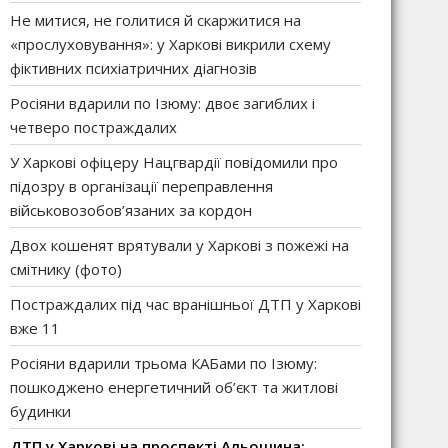
Не митися, не голитися й скаржитися на
«прослуховування»: у Харкові викрили схему
фіктивних психіатричних діагнозів
Росіяни вдарили по Ізюму: двоє загиблих і
четверо постраждалих
У Харкові офіцеру Нацгвардії повідомили про
підозру в організації переправлення
військовозобов’язаних за кордон
Двох кошенят врятували у Харкові з пожежі на
смітнику (фото)
Постраждалих під час вранішньої ДТП у Харкові
вже 11
Росіяни вдарили трьома КАБами по Ізюму:
пошкоджено енергетичний об’єкт та житлові
будинки
ДТП у Харкові на проспекті Альошина: