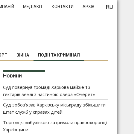
МПАНІЙ
МЕДІАКІТ
КОНТАКТИ
АРХІВ
ОРТ
ВІЙНА
ПОДІЇ ТА КРИМІНАЛ
Новини
Суд повернув громаді Харкова майже 13
гектарів землі з частиною озера «Очерет»
Суд зобов’язав Харківську міськраду збільшити
штат служб у справах дітей
Торговця вибухівкою затримали правоохоронці
Харківщини