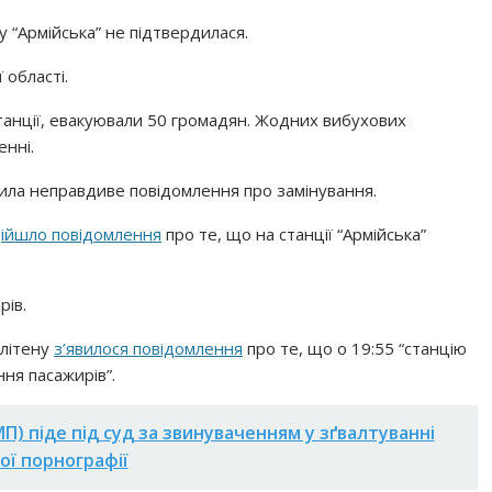
у “Армійська” не підтвердилася.
 області.
ї станції, евакуювали 50 громадян. Жодних вибухових
енні.
била неправдиве повідомлення про замінування.
ійшло повідомлення
про те, що на станції “Армійська”
рів.
олітену
з’явилося повідомлення
про те, що о 19:55 “станцію
ня пасажирів”.
П) піде під суд за звинуваченням у зґвалтуванні
ої порнографії