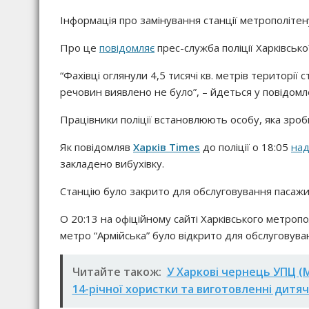
Інформація про замінування станції метрополітен
Про це
повідомляє
прес-служба поліції Харківської
“Фахівці оглянули 4,5 тисячі кв. метрів територі
речовин виявлено не було”, – йдеться у повідомл
Працівники поліції встановлюють особу, яка зро
Як повідомляв
Харків Times
до поліції о 18:05
над
закладено вибухівку.
Станцію було закрито для обслуговування пасажи
О 20:13 на офіційному сайті Харківського метроп
метро “Армійська” було відкрито для обслуговуван
Читайте також:
У Харкові чернець УПЦ (М
14-річної хористки та виготовленні дитяч