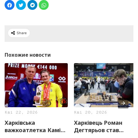
Share
Похожие новости
Кві 22, 2026
Кві 20, 2026
Харківська
Харківець Роман
важкоатлетка Каміла
Дегтярьов став
Конотоп стала
чемпіоном Європи з