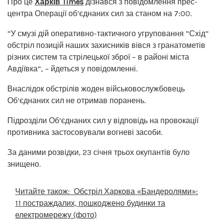
Про це
Харків Times
дізнався з повідомлення прес-
центра Операції об’єднаних сил за станом на 7:00.
“У смузі дій оперативно-тактичного угруповання “Схід”
обстріл позицій наших захисників вівся з гранатометів
різних систем та стрілецької зброї – в районі міста
Авдіївка”, – йдеться у повідомленні.
Внаслідок обстрілів жоден військовослужбовець
Об’єднаних сил не отримав поранень.
Підрозділи Об’єднаних сил у відповідь на провокації
противника застосовували вогневі засоби.
За даними розвідки, 23 січня трьох окупантів було
знищено.
Читайте також:
Обстріл Харкова «Бандеролями»:
11 постраждалих, пошкоджено будинки та
електромережу (фото)