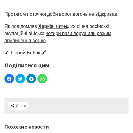
Протягом поточної доби ворог вогонь не відкривав.
Як повідомляв
Харків Times
, 22 січня російські
окупаційні війська
чотири рази порушили режим
припинення вогню
.
🖋️ Сергій Бобок 🖋️
Поділитися цим:
Share
Похожие новости