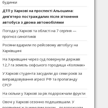
будинки
ДТП у Харкові на проспекті Альошина:
дев’ятеро постраждалих після зіткнення
автобуса з двома автомобілями
Погода у Харкові та області на 7 серпня —
прогноз синоптиків
Росіяни вдарили по рейсовому автобусу на
Харківщині
На Харківщині через суд повернули державі
12,7 га земель скіфського городища «Коломак»
У Харкові студента засудили до семи років за
виправдовування агресії РФ та пропаганду
СРСР
На скільки у Харкові за рік подорожчали фрукти
Овочі у Харкові сезонно подешевшали. У
порівнянні ж із минулим роком – подорожчали