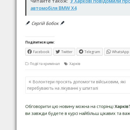
Читайте також:
У Харкові повідомили про
автомобіля BMW X4
Сергій Бобок
Поділитися цим:
Facebook
Twitter
Telegram
WhatsApp
Події та кримінал
Харків
Навігація
Волонтери просять допомогти військовим, які
записів
перебувають на лікуванні у шпиталі
Обговорити цю новину можна на сторінці
Харків
ви завжди будете в курсі найбільш цікавих та важ