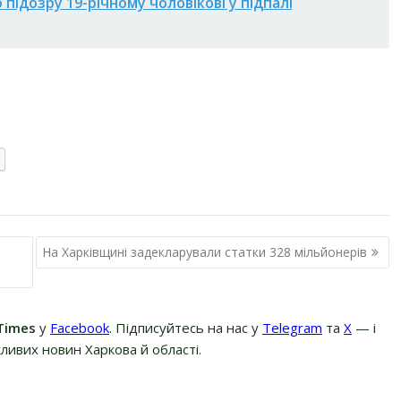
 підозру 19-річному чоловікові у підпалі
На Харківщині задекларували статки 328 мільйонерів
Times
у
Facebook
. Підписуйтесь на нас у
Telegram
та
Х
— і
ливих новин Харкова й області.