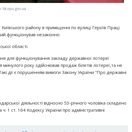
: hk.npu.gov.ua
 Київського району в приміщенні по вулиці Героїв Праці
кий функціонував незаконно.
вської області.
ня для функціонування закладу державної лотереї
ня минулого року здійснював продаж білетів лотереї,та не
акі дії є порушенням вимоги Закону України “Про державні
арської діяльності відносно 53-річного чоловіка складено
ч. 1 ст. 164 Кодексу України про адміністративні