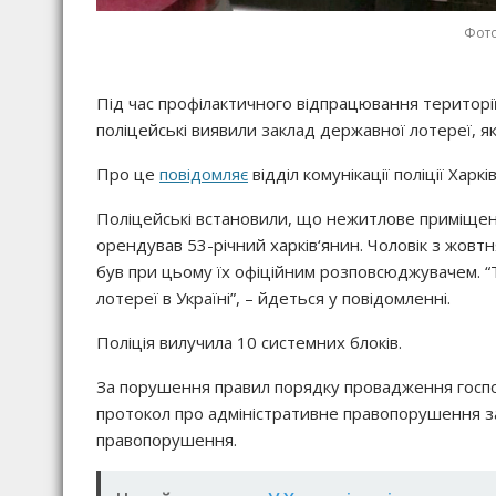
Фото
Під час профілактичного відпрацювання території
поліцейські виявили заклад державної лотереї, я
Про це
повідомляє
відділ комунікації поліції Харкі
Поліцейські встановили, що нежитлове приміщен
орендував 53-річний харків‘янин. Чоловік з жовт
був при цьому їх офіційним розповсюджувачем. “Т
лотереї в Україні”, – йдеться у повідомленні.
Поліція вилучила 10 системних блоків.
За порушення правил порядку провадження господ
протокол про адміністративне правопорушення за 
правопорушення.