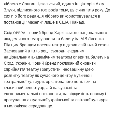
лібрето є Лонгин Цегельський, один з ініціаторів Акту
Злуки, підписаного 100 років тому, 22 січня 1919 року. До
сих пір його редакція лібрето використовувалася в
постановці “Мазепи” лише в США і Канаді.
Схід OPERA – новий бренд Харківського національного
академічного театру опери та балету ім. М.В.Лисенка.
Під цим брендом восени театр відкрив свій 143-й сезон.
Заснований в 1875 році, сьогодні є єдиним
національним академічним театром опери та балету на
Сході України. Новий бренд покликаний оновити
сприйняття театру і запустити інноваційну ідею
розвитку театру як сучасного центру музичної і
театральної культури, орієнтованого не тільки на
класичний репертуар, а й на сучасні та
експериментальні постановки, на відкритість новому і
просування актуальної української та світової культури
в молодіжне середовище.