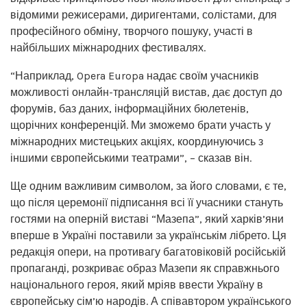
відомими режисерами, диригентами, солістами, для
професійного обміну, творчого пошуку, участі в
найбільших міжнародних фестивалях.
“Наприклад, Opera Europa надає своїм учасників
можливості онлайн-трансляцій вистав, дає доступ до
форумів, баз даних, інформаційних бюлетенів,
щорічних конференцій. Ми зможемо брати участь у
міжнародних мистецьких акціях, координуючись з
іншими європейськими театрами”, – сказав він.
Ще одним важливим символом, за його словами, є те,
що після церемонії підписання всі її учасники стануть
гостями на оперній виставі “Мазепа”, який харків’яни
вперше в Україні поставили за українськім лібрето. Ця
редакція опери, на противагу багатовіковій російській
пропаганді, розкриває образ Мазепи як справжнього
національного героя, який мріяв ввести Україну в
європейську сім’ю народів. А співавтором українського