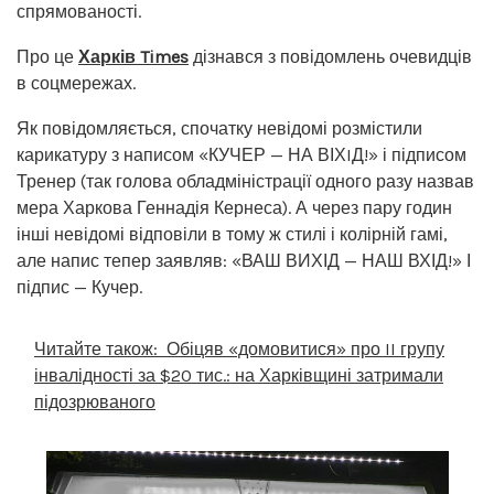
спрямованості.
Про це
Харків Times
дізнався з повідомлень очевидців
в соцмережах.
Як повідомляється, спочатку невідомі розмістили
карикатуру з написом «КУЧЕР — НА ВІХIД!» і підписом
Тренер (так голова обладміністрації одного разу назвав
мера Харкова Геннадія Кернеса). А через пару годин
інші невідомі відповіли в тому ж стилі і колірній гамі,
але напис тепер заявляв: «ВАШ ВИХІД — НАШ ВХІД!» І
підпис — Кучер.
Читайте також:
Обіцяв «домовитися» про II групу
інвалідності за $20 тис.: на Харківщині затримали
підозрюваного