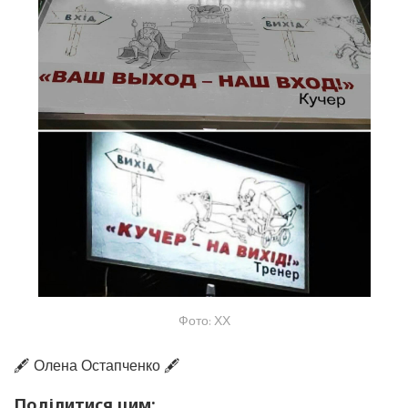
Фото: ХХ
🖋️ Олена Остапченко 🖋️
Поділитися цим: