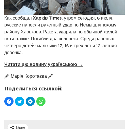
Как сообщал
Харків Times
, утром сегодня, 8 июля,
русские нанесли ракетный удар по Немышлянскому
району Харькова
. Ракета ударила по обычной жилой
пятиэтажке. Погибли два человека. Среди раненых
четверо детей: мальчики 17, 16 и трех лет и 12-летняя
девочка.
Читати цю новину українською →
🖋️ Марія Коротаєва 🖋️
Поделиться ссылкой:
Share