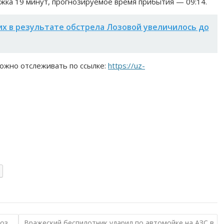
ка 19 минут, прогнозируемое время прибытия — 09:14.
х в результате обстрела Лозовой увеличилось до
ожно отслеживать по ссылке:
https://uz-
ноз
Вражеский беспилотник ударил по автомойке на АЗС в