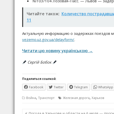
№103/104 Лозовая-Пасс. — Львов — задерж
Читайте також:
Количество пострадавши
11
Актуальную информацию о задержках поездов м
vezemo.uz.gov.ua/delayform/
.
Читати цю новину українською →
Сергій Бобок
Поделиться ссылкой:
Facebook
Twitter
Telegram
WhatsApp
,
,
Война
Транспорт
Железная дорога
Харьков
Навигация
Погода в Харькове и области на 6 июля — прог