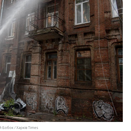
й Бобок / Харків Times