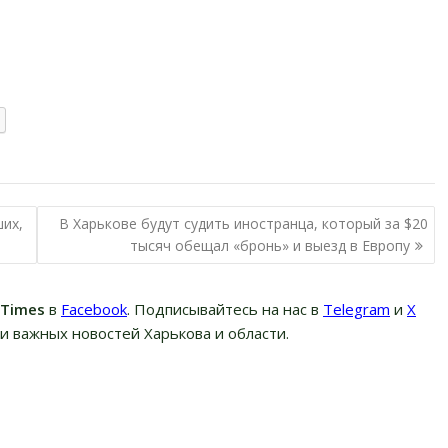
ших,
В Харькове будут судить иностранца, который за $20
тысяч обещал «бронь» и выезд в Европу
вTimes
в
Facebook
. Подписывайтесь на нас в
Telegram
и
Х
и важных новостей Харькова и области.