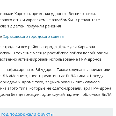
таковали Харьков, применяя ударные беспилотники,
пового огня и управляемые авиабомбы. В результате
сле 12 детей, получили ранения.
бе
Харьковского городского совета
.
о страдали все районы города. Даже для Харькова
еской. В течение месяца российские войска возобновили
ественно активизировали использование FPV-дронов.
 — зафиксировано 86 ударов. Также оккупанты применили
 БпЛА «Молния», шесть реактивных БпЛА типа «Шахед»,
орнадо-С». Кроме того, зафиксированы пять случаев
ка этого типа, которые не сдетонировали, три FPV-дрона
-дрона без детонации, один случай падения обломков БпЛА
а год подорожали фрукты