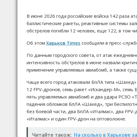
В июне 2026 года российские войска 142 раза а
баллистические ракеты, реактивные системы зал
обстрелов погибли 12 человек, еще 122, в том чи
Об этом
Харьков Times
сообщили в пресс-служ
По данным городского совета, от атак ежедневн
интенсивность обстрелов в июне назвали критич
применение управляемых авиабомб, а также сущ
Чаще всего город атаковали БпЛА типа «Шахед»
12 FPV-дронов, семь ракет «Искандер-М», семь
пять управляемых авиабомб и два удара РСЗО «Т
падения обломков БпЛА «Шахед», три беспилотни
без боевой части, два БпЛА «Италмас», два FPV
«Италмас» и один FPV-дрон на оптоволокне.
Читайте також:
На сколько в Харькове з