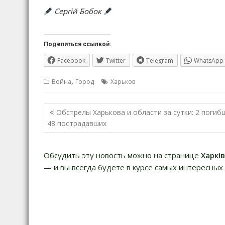
Сергій Бобок
Поделиться ссылкой:
Facebook
Twitter
Telegram
WhatsApp
,
Война
Город
Харьков
Навигация
Обстрелы Харькова и области за сутки: 2 погиб
по
48 пострадавших
записям
Обсудить эту новость можно на странице
Харкі
— и вы всегда будете в курсе самых интересных 