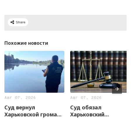
Share
Похожие новости
Авг 07, 2026
Авг 07, 2026
Суд вернул
Суд обязал
Харьковской громаде
Харьковский
почти 13 гектаров
горсовет увеличить
земли с частью озера
штат служб по