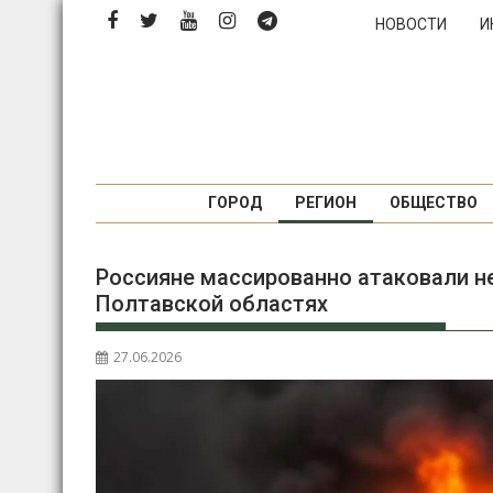
П
НОВОСТИ
И
е
р
е
й
т
и
к
ГОРОД
РЕГИОН
ОБЩЕСТВО
с
о
Россияне массированно атаковали н
д
Полтавской областях
е
р
ж
27.06.2026
и
м
о
м
у