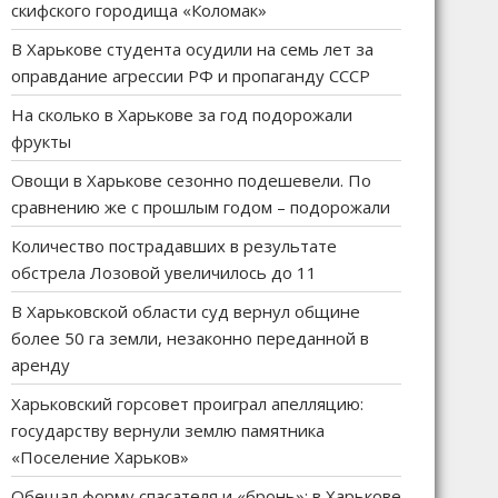
скифского городища «Коломак»
В Харькове студента осудили на семь лет за
оправдание агрессии РФ и пропаганду СССР
На сколько в Харькове за год подорожали
фрукты
Овощи в Харькове сезонно подешевели. По
сравнению же с прошлым годом – подорожали
Количество пострадавших в результате
обстрела Лозовой увеличилось до 11
В Харьковской области суд вернул общине
более 50 га земли, незаконно переданной в
аренду
Харьковский горсовет проиграл апелляцию:
государству вернули землю памятника
«Поселение Харьков»
Обещал форму спасателя и «бронь»: в Харькове