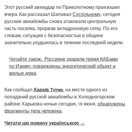
Этот русский авиаудар по Приколотному произошел
вчера. Как рассказал Шаповал
Суспільному
, сегодня
русские авиабомбы снова атаковали центральную
часть поселка, прорвав антидроновую сетку. По его
словам, ситуация с безопасностью в общине
значительно ухудшилась в течение последней недели.
Читайте також:
Россияне ударили тремя КАБами
по Изюму: повреждены энергетический объект и
жилые дома
Как сообщал
Харків Times
, на месте одного из
попаданий русской авиабомбы в Холодногорском
районе Харькова ночью сегодня, 19 июня,
обнаружены
фрагменты тела человека
.
Читати цю новину українською →