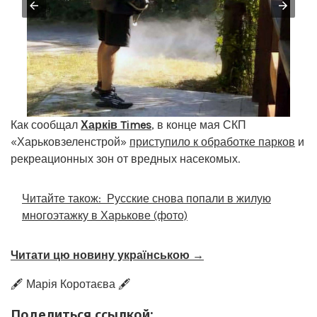
Как сообщал
Харків Times
, в конце мая СКП
«Харьковзеленстрой»
приступило к обработке парков
и
рекреационных зон от вредных насекомых.
Читайте також:
Русские снова попали в жилую
многоэтажку в Харькове (фото)
Читати цю новину українською →
🖋️ Марія Коротаєва 🖋️
Поделиться ссылкой: